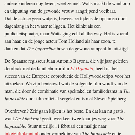
andere kinderen nog leven, weet ze niet. Watts maakt de wanhoop
en uitputting van de gewonde vrouw aangrijpend voelbaar.
Dat de actrice geen watje is, bewees ze tijdens de opnamen door
dagenlang in het water te liggen. Het klinkt als een
publiciteitspraatje, maar Watts ging echt all the way. Het is vooral
aan haar, en de jonge acteur Tom Holland als haar zoon, te
danken dat
The Impossible
boven de gewone rampenfilm uitstijgt.
De Spaanse regisseur Juan Antonio Bayona, die vijf jaar geleden
doorbrak met de familiehorrorfilm
El Orfanato
, heeft na het
succes van de Europese coproductie de Hollywoodscripts voor het
uitzoeken. We zijn benieuwd wat de volgende film wordt van de
man, die door de combinatie van spektakel en familiedrama in
The
Impossible
door filmcritici al vergeleken is met Steven Spielberg.
Overdreven? Zelf gaan kijken is het beste. En dat kan nu gratis,
want
De Filmkrant
geeft twee keer twee kaartjes weg voor
The
Impossible
. Stuur uiterlijk 11 februari een mailtje naar
info@filmkrant.nl
onder vermelding van
The Impossible
en je