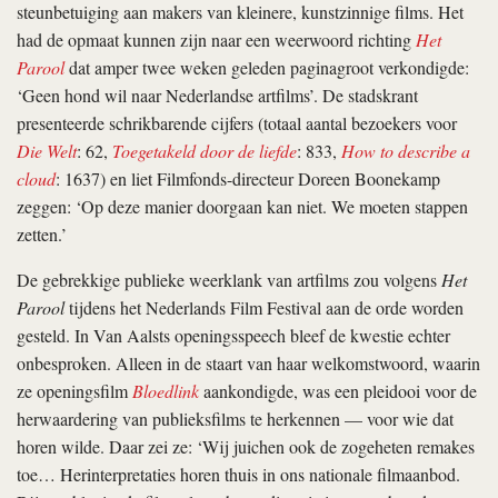
steunbetuiging aan makers van kleinere, kunstzinnige films. Het
had de opmaat kunnen zijn naar een weerwoord richting
Het
Parool
dat amper twee weken geleden paginagroot verkondigde:
‘Geen hond wil naar Nederlandse artfilms’. De stadskrant
presenteerde schrikbarende cijfers (totaal aantal bezoekers voor
Die Welt
: 62,
Toegetakeld door de liefde
: 833,
How to describe a
cloud
: 1637) en liet Filmfonds-directeur Doreen Boonekamp
zeggen: ‘Op deze manier doorgaan kan niet. We moeten stappen
zetten.’
De gebrekkige publieke weerklank van artfilms zou volgens
Het
Parool
tijdens het Nederlands Film Festival aan de orde worden
gesteld. In Van Aalsts openingsspeech bleef de kwestie echter
onbesproken. Alleen in de staart van haar welkomstwoord, waarin
ze openingsfilm
Bloedlink
aankondigde, was een
pleidooi voor de
herwaardering van publieksfilms te herkennen — voor wie dat
horen wilde. Daar zei ze: ‘Wij juichen ook de zogeheten remakes
toe… Herinterpretaties horen thuis in ons nationale filmaanbod.