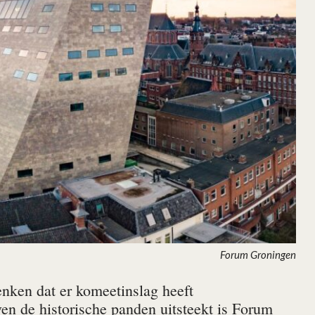
Forum Groningen
nken dat er komeetinslag heeft
n de historische panden uitsteekt is Forum