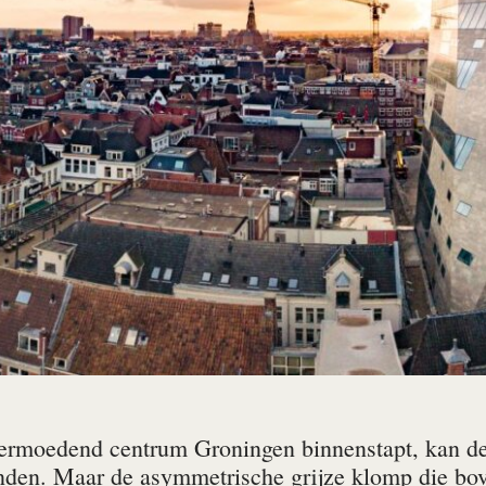
ermoedend centrum Groningen binnenstapt, kan de
nden. Maar de asymmetrische grijze klomp die bove