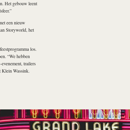
ten. Het gebouw leent
sfeer.”
met een nieuw
aan Storyworld, het
feestprogramma los.
open. “We hebben
-evenement, trailers
t Klein Wassink.