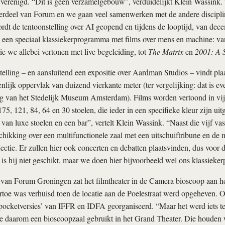
 verenigd. “Dit is geen verzamelgebouw”, verduidelijkt Klein Wassink. “
erdeel van Forum en we gaan veel samenwerken met de andere discipl
rdt de tentoonstelling over AI geopend en tijdens de looptijd, van dece
j een speciaal klassiekerprogramma met films over mens en machine: v
die we allebei vertonen met live begeleiding, tot
The Matrix
en
2001: A 
elling – en aansluitend een expositie over Aardman Studios – vindt pla
lijk oppervlak van duizend vierkante meter (ter vergelijking: dat is eve
ng van het Stedelijk Museum Amsterdam). Films worden vertoond in vij
175, 121, 84, 64 en 30 stoelen, die ieder in een specifieke kleur zijn ui
n van luxe stoelen en een bar”, vertelt Klein Wassink. “Naast die vijf v
hikking over een multifunctionele zaal met een uitschuiftribune en de 
ctie. Er zullen hier ook concerten en debatten plaatsvinden, dus voor d
s hij niet geschikt, maar we doen hier bijvoorbeeld wel ons klassieke
 van Forum Groningen zat het filmtheater in de Camera bioscoop aan h
rtoe was verhuisd toen de locatie aan de Poelestraat werd opgeheven. O
‘pocketversies’ van IFFR en IDFA georganiseerd. “Maar het werd iets te
e daarom een bioscoopzaal gebruikt in het Grand Theater. Die houden 