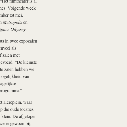
Het filmtheater is al
ines. Volgende week
mber tot mei,
an
Metropolis
en
Space Odyssey
.”
ats in twee expozalen
nveel als
f zalen met
tgevoerd. “De kleinste
aste zalen hebben we
mogelijkheid van
agelijkse
rprogramma.”
et Hereplein, waar
p die oude locaties
 klein. De afgelopen
we er gewoon bij,