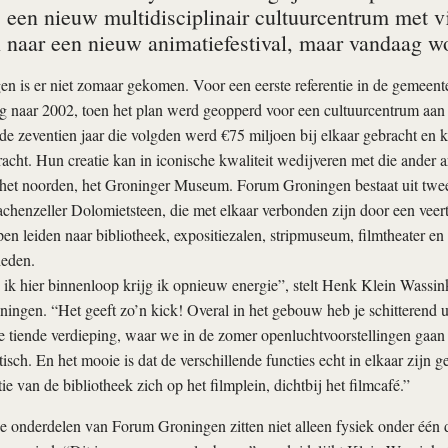
 een nieuw multidisciplinair cultuurcentrum met vi
n naar een nieuw animatiefestival, maar vandaag wo
 is er niet zomaar gekomen. Voor een eerste referentie in de gemeent
g naar 2002, toen het plan werd geopperd voor een cultuurcentrum aa
de zeventien jaar die volgden werd €75 miljoen bij elkaar gebracht en 
cht. Hun creatie kan in iconische kwaliteit wedijveren met die ander a
 het noorden, het Groninger Museum. Forum Groningen bestaat uit twee
henzeller Dolomietsteen, die met elkaar verbonden zijn door een veer
pen leiden naar bibliotheek, expositiezalen, stripmuseum, filmtheater en
eden.
s ik hier binnenloop krijg ik opnieuw energie”, stelt Henk Klein Wass
ngen. “Het geeft zo’n kick! Overal in het gebouw heb je schitterend u
e tiende verdieping, waar we in de zomer openluchtvoorstellingen gaan 
tisch. En het mooie is dat de verschillende functies echt in elkaar zijn 
e van de bibliotheek zich op het filmplein, dichtbij het filmcafé.”
e onderdelen van Forum Groningen zitten niet alleen fysiek onder één 