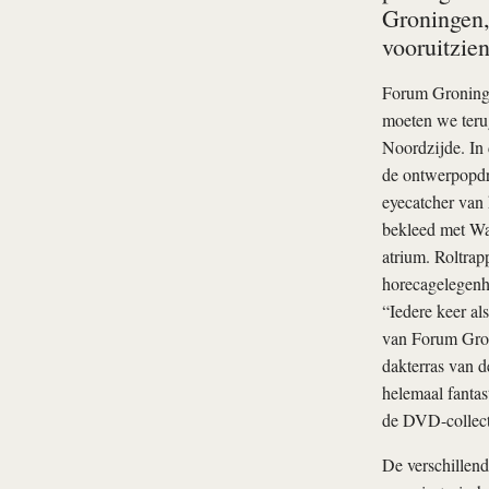
Groningen,
vooruitzie
Forum Groningen
moeten we teru
Noordzijde. In 
de ontwerpopdra
eyecatcher van
bekleed met Wac
atrium. Roltrap
horecagelegenh
“Iedere keer al
van Forum Groni
dakterras van d
helemaal fantas
de DVD-collecti
De verschillend