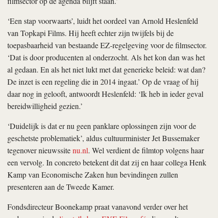
filmsector op de agenda blijft staan.’
‘Een stap voorwaarts’, luidt het oordeel van Arnold Heslenfeld
van Topkapi Films. Hij heeft echter zijn twijfels bij de
toepasbaarheid van bestaande EZ-regelgeving voor de filmsector.
‘Dat is door producenten al onderzocht. Als het kon dan was het
al gedaan. En als het niet lukt met dat generieke beleid: wat dan?
De inzet is een regeling die in 2014 ingaat.’ Op de vraag of hij
daar nog in gelooft, antwoordt Heslenfeld: ‘Ik heb in ieder geval
bereidwilligheid gezien.’
‘Duidelijk is dat er nu geen panklare oplossingen zijn voor de
geschetste problematiek’, aldus cultuurminister Jet Bussemaker
tegenover nieuwssite
nu.nl
. Wel verdient de filmtop volgens haar
een vervolg. In concreto betekent dit dat zij en haar collega Henk
Kamp van Economische Zaken hun bevindingen zullen
presenteren aan de Tweede Kamer.
Fondsdirecteur Boonekamp praat vanavond verder over het