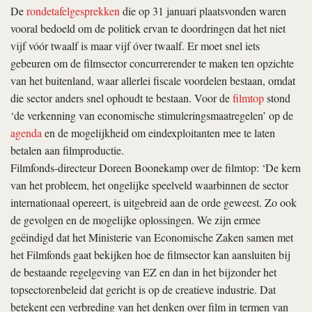
De
rondetafelgesprekken
die op 31 januari plaatsvonden waren
vooral bedoeld om de politiek ervan te doordringen dat het niet
vijf vóór twaalf is maar vijf óver twaalf. Er moet snel iets
gebeuren om de filmsector concurrerender te maken ten opzichte
van het buitenland, waar allerlei fiscale voordelen bestaan, omdat
die sector anders snel ophoudt te bestaan. Voor de
filmtop
stond
‘de verkenning van economische stimuleringsmaatregelen’ op de
agenda
en de mogelijkheid om eindexploitanten mee te laten
betalen aan filmproductie.
Filmfonds-directeur Doreen Boonekamp over de filmtop: ‘De kern
van het probleem, het ongelijke speelveld waarbinnen de sector
internationaal opereert, is uitgebreid aan de orde geweest. Zo ook
de gevolgen en de mogelijke oplossingen. We zijn ermee
geëindigd dat het Ministerie van Economische Zaken samen met
het Filmfonds gaat bekijken hoe de filmsector kan aansluiten bij
de bestaande regelgeving van EZ en dan in het bijzonder het
topsectorenbeleid dat gericht is op de creatieve industrie. Dat
betekent een verbreding van het denken over film in termen van