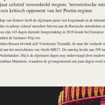
 jaar celstraf veroordeeld wegens ‘terroristische 
 een kritisch opponent van het Poetin-regime.
p van Sentsov heeft de afgelopen jaren veel losgemaakt in de internat
m Academy schreef meerdere brieven aan de Russische autoriteiten om 
k na zijn 145 dagen durende hongerstaking in 2018 kende het Europese
dien de Sacharov Prijs toe.
elaten Russen bevindt zich Volodymyr Tsemakh, de man die verdacht w
id aan het neerschieten van vlucht MH17. De aanslag kostte aan 298 me
Nederlanders. Hij is de afgelopen dagen nog ondervraagd door medewe
enbaar Ministerie, waardoor de gevangenenruil een paar dagen werd ui