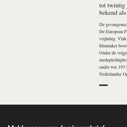
tot twintig
bekend als
De gevangenscha
De European Fil
vrijlating. Vla
filmmaker boven
Onder de vrijg
medeplichtighe
onder wie 193 
Nederlandse Op