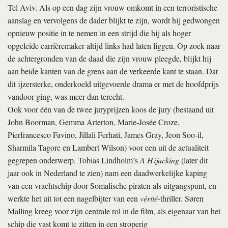
Tel Aviv. Als op een dag zijn vrouw omkomt in een terroristische
aanslag en vervolgens de dader blijkt te zijn, wordt hij gedwongen
opnieuw positie in te nemen in een strijd die hij als hoger
opgeleide carrièremaker altijd links had laten liggen. Op zoek naar
de achtergronden van de daad die zijn vrouw pleegde, blijkt hij
aan beide kanten van de grens aan de verkeerde kant te staan. Dat
dit ijzersterke, onderkoeld uitgevoerde drama er met de hoofdprijs
vandoor ging, was meer dan terecht.
Ook voor één van de twee juryprijzen koos de jury (bestaand uit
John Boorman, Gemma Arterton, Marie-Josée Croze,
Pierfrancesco Favino, Jillali Ferhati, James Gray, Jeon Soo-il,
Sharmila Tagore en Lambert Wilson) voor een uit de actualiteit
gegrepen onderwerp. Tobias Lindholm’s
A Hijacking
(later dit
jaar ook in Nederland te zien)
nam een daadwerkelijke kaping
van een vrachtschip door Somalische piraten als uitgangspunt, en
werkte het uit tot een nagelbijter van een
vérité
-thriller. Søren
Malling kreeg voor zijn centrale rol in de film, als eigenaar van het
schip die vast komt te zitten in een stroperig