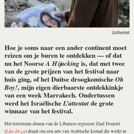
L’attentat
Hoe je soms naar een ander continent moet
reizen om je buren te ontdekken — of dat
nu het Noorse
is, dat met twee
A Hijacking
van de grote prijzen van het festival naar
huis ging, of het Duitse droogkomische
Oh
, mijn eigen dierbaarste ontdekkinkje
Boy!
van een week Marrakech. Ondertussen
werd het Israëlische
de grote
L’attentat
winnaar van het festival.
Het terrorisme-drama van de Libanese regisseur Ziad Doueiri
(
Lila dit ça
) draait om een arts van Arabische komaf die werkt in