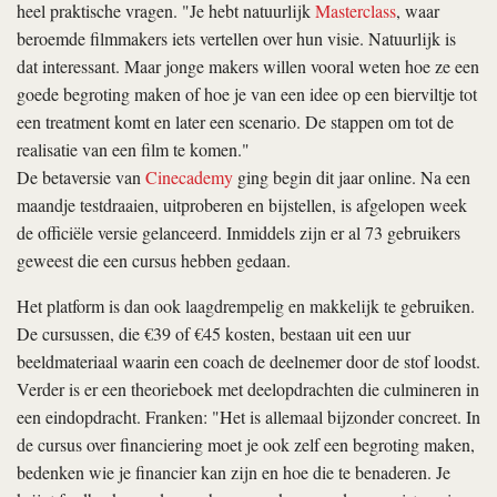
heel praktische vragen. "Je hebt natuurlijk
Masterclass
, waar
beroemde filmmakers iets vertellen over hun visie. Natuurlijk is
dat interessant. Maar jonge makers willen vooral weten hoe ze een
goede begroting maken of hoe je van een idee op een bierviltje tot
een treatment komt en later een scenario. De stappen om tot de
realisatie van een film te komen."
De betaversie van
Cinecademy
ging begin dit jaar online. Na een
maandje testdraaien, uitproberen en bijstellen, is afgelopen week
de officiële versie gelanceerd. Inmiddels zijn er al 73 gebruikers
geweest die een cursus hebben gedaan.
Het platform is dan ook laagdrempelig en makkelijk te gebruiken.
De cursussen, die €39 of €45 kosten, bestaan uit een uur
beeldmateriaal waarin een coach de deelnemer door de stof loodst.
Verder is er een theorieboek met deelopdrachten die culmineren in
een eindopdracht. Franken: "Het is allemaal bijzonder concreet. In
de cursus over financiering moet je ook zelf een begroting maken,
bedenken wie je financier kan zijn en hoe die te benaderen. Je