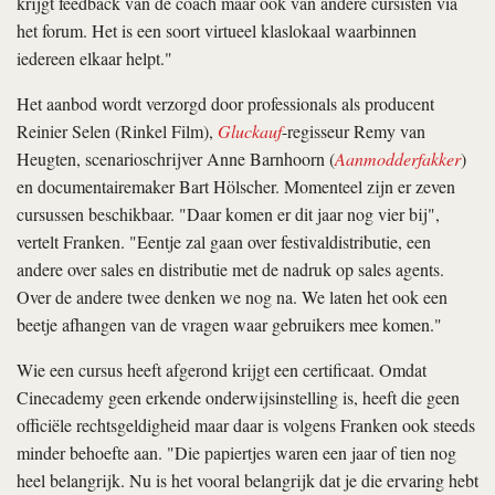
krijgt feedback van de coach maar ook van andere cursisten via
het forum. Het is een soort virtueel klaslokaal waarbinnen
iedereen elkaar helpt."
Het aanbod wordt verzorgd door professionals als producent
Reinier Selen (Rinkel Film),
Gluckauf
-regisseur Remy van
Heugten, scenarioschrijver Anne Barnhoorn (
Aanmodderfakker
)
en documentairemaker Bart Hölscher. Momenteel zijn er zeven
cursussen beschikbaar. "Daar komen er dit jaar nog vier bij",
vertelt Franken. "Eentje zal gaan over festivaldistributie, een
andere over sales en distributie met de nadruk op sales agents.
Over de andere twee denken we nog na. We laten het ook een
beetje afhangen van de vragen waar gebruikers mee komen."
Wie een cursus heeft afgerond krijgt een certificaat. Omdat
Cinecademy geen erkende onderwijsinstelling is, heeft die geen
officiële rechtsgeldigheid maar daar is volgens Franken ook steeds
minder behoefte aan. "Die papiertjes waren een jaar of tien nog
heel belangrijk. Nu is het vooral belangrijk dat je die ervaring hebt