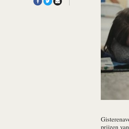
Gisterenav
prijzen va