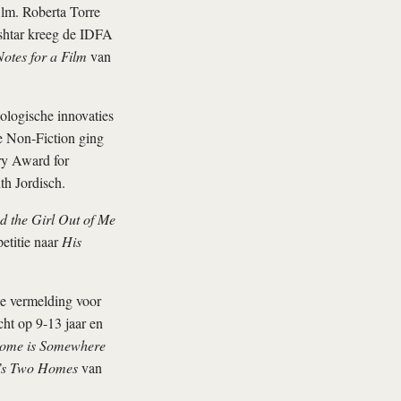
ilm. Roberta Torre
shtar kreeg de IDFA
otes for a Film
van
logische innovaties
e Non-Fiction ging
y Award for
h Jordisch.
 the Girl Out of Me
etitie naar
His
le vermelding voor
ht op 9-13 jaar en
ome is Somewhere
’s Two Homes
van