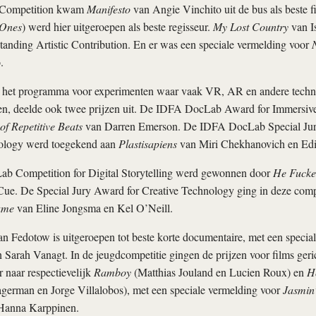
n Competition kwam
Manifesto
van Angie Vinchito uit de bus als beste f
 Ones
) werd hier uitgeroepen als beste regisseur.
My Lost Country
van I
anding Artistic Contribution. En er was een speciale vermelding voor
N
.
et programma voor experimenten waar vaak VR, AR en andere techno
en, deelde ook twee prijzen uit. De IDFA DocLab Award for Immersiv
of Repetitive Beats
van Darren Emerson. De IDFA DocLab Special Jur
ology werd toegekend aan
Plastisapiens
van Miri Chekhanovich en Edit
 Competition for Digital Storytelling werd gewonnen door
He Fucked
ue. De Special Jury Award for Creative Technology ging in deze comp
ame
van Eline Jongsma en Kel O’Neill.
n Fedotow is uitgeroepen tot beste korte documentaire, met een specia
 Sarah Vanagt. In de jeugdcompetitie gingen de prijzen voor films geric
r naar respectievelijk
Ramboy
(Matthias Jouland en Lucien Roux) en
H
german en Jorge Villalobos), met een speciale vermelding voor
Jasmin
Hanna Karppinen.