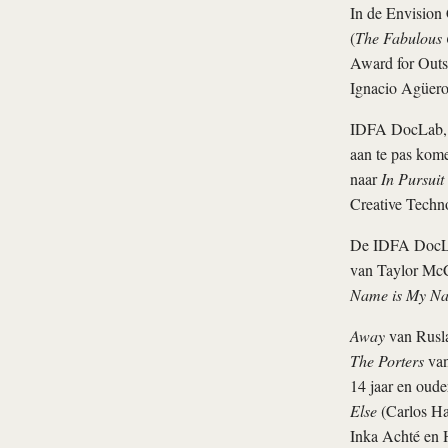
In de Envisio
(
The Fabulous
Award for Outst
Ignacio Agüero
IDFA DocLab, h
aan te pas kom
naar
In Pursuit 
Creative Techn
De IDFA DocLab
van Taylor McC
Name is My N
Away
van Rusla
The Porters
van
14 jaar en oude
Else
(Carlos Ha
Inka Achté en 