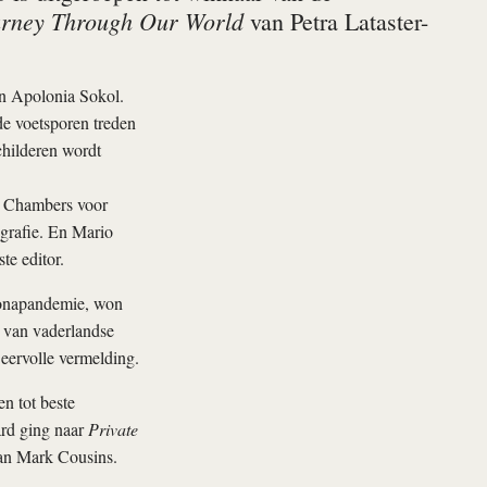
rney Through Our World
van Petra Lataster-
van Apolonia Sokol.
de voetsporen treden
childeren wordt
on Chambers voor
ografie. En Mario
te editor.
oronapandemie, won
s van vaderlandse
ervolle vermelding.
n tot beste
rd ging naar
Private
n Mark Cousins.