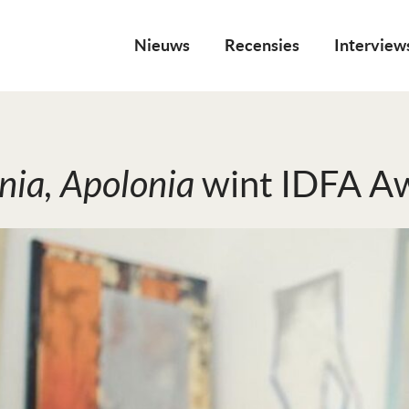
Nieuws
Recensies
Interview
­nia, Apo­lo­nia
wint IDFA Aw