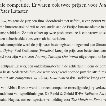
Jou
nale competitie. Er waren ook twee prijzen voor
eter Lataster.
onia
, volgens de jury een film “doordrenkt met liefde”, is een portret 
che kunstenaarskind wil na een studie aan de Parijse kunstacademie in 
anse schilders. Ze stuit echter op twee problemen: ze is een vrouw en s
en achterhaalde kunstvorm uit het verleden.
onale competitie werd de prijs voor beste regisseur toegekend aan Sim
t Dying
. Paul Guillaume (
Paradise
) kreeg de prijs voor beste cinemat
rd voor zijn werk voor
Journey Through Our World
uitgeroepen tot bes
 echtpaar Lataster, een ontdekkingstocht in de achtertuin tijdens de c
or beste Nederlands film, die werd toegekend door de jury die alle film
elt in alle competities.
Inside My Heart
van Saskia Boddeke kreeg een e
van Abbas Rezaie werd door een competitie-overstijgende jury verkoze
lmdebuut van speelfilmlengte. De Beeld & Geluid IDFA ReFrame Awa
aína Nagata, met een speciale vermelding voor
The March on Rome
va