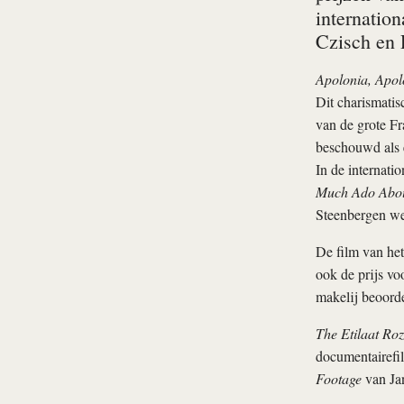
internatio
Czisch en P
Apolonia, Apol
Dit charismatis
van de grote Fr
beschouwd als e
In de internati
Much Ado Abou
Steenbergen we
De film van het
ook de prijs vo
makelij beoorde
The Etilaat Roz
documentairefi
Footage
van Jan