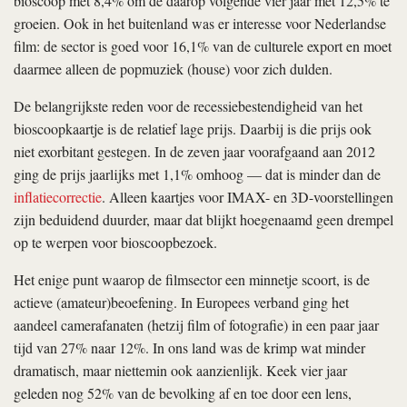
bioscoop met 8,4% om de daarop volgende vier jaar met 12,5% te
groeien. Ook in het buitenland was er interesse voor Nederlandse
film: de sector is goed voor 16,1% van de culturele export en moet
daarmee alleen de popmuziek (house) voor zich dulden.
De belangrijkste reden voor de recessiebestendigheid van het
bioscoopkaartje is de relatief lage prijs. Daarbij is die prijs ook
niet exorbitant gestegen. In de zeven jaar voorafgaand aan 2012
ging de prijs jaarlijks met 1,1% omhoog — dat is minder dan de
inflatiecorrectie
. Alleen kaartjes voor IMAX- en 3D-voorstellingen
zijn beduidend duurder, maar dat blijkt hoegenaamd geen drempel
op te werpen voor bioscoopbezoek.
Het enige punt waarop de filmsector een minnetje scoort, is de
actieve (amateur)beoefening. In Europees verband ging het
aandeel camerafanaten (hetzij film of fotografie) in een paar jaar
tijd van 27% naar 12%. In ons land was de krimp wat minder
dramatisch, maar niettemin ook aanzienlijk. Keek vier jaar
geleden nog 52% van de bevolking af en toe door een lens,