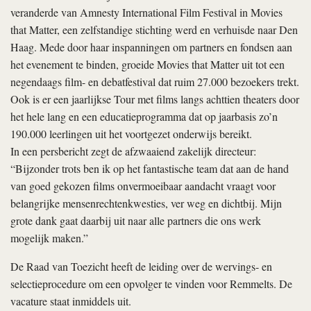
veranderde van Amnesty International Film Festival in Movies
that Matter, een zelfstandige stichting werd en verhuisde naar Den
Haag. Mede door haar inspanningen om partners en fondsen aan
het evenement te binden, groeide Movies that Matter uit tot een
negendaags film- en debatfestival dat ruim 27.000 bezoekers trekt.
Ook is er een jaarlijkse Tour met films langs achttien theaters door
het hele lang en een educatieprogramma dat op jaarbasis zo’n
190.000 leerlingen uit het voortgezet onderwijs bereikt.
In een persbericht zegt de afzwaaiend zakelijk directeur:
“Bijzonder trots ben ik op het fantastische team dat aan de hand
van goed gekozen films onvermoeibaar aandacht vraagt voor
belangrijke mensenrechtenkwesties, ver weg en dichtbij. Mijn
grote dank gaat daarbij uit naar alle partners die ons werk
mogelijk maken.”
De Raad van Toezicht heeft de leiding over de wervings- en
selectieprocedure om een opvolger te vinden voor Remmelts. De
vacature staat inmiddels uit.