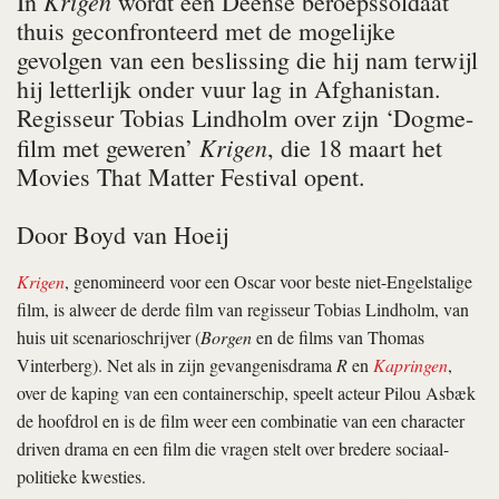
Krigen
In
wordt een Deense beroeps­soldaat
thuis gecon­fron­teerd met de mogelijke
gevolgen van een beslissing die hij nam terwijl
hij letterlijk onder vuur lag in Afghanistan.
Regisseur Tobias Lindholm over zijn ‘Dogme-
Krigen
film met geweren’
, die 18 maart het
Movies That Matter Festival opent.
Door
Boyd van Hoeij
Krigen
, genomineerd voor een Oscar voor beste niet-­Engelstalige
film, is alweer de derde film van regisseur Tobias Lindholm, van
huis uit scenarioschrijver (
Borgen
en de films van Thomas
Vinterberg). Net als in zijn gevangenisdrama
R
en
Kapringen
,
over de kaping van een containerschip, speelt acteur Pilou Asbæk
de hoofdrol en is de film weer een combinatie van een character
driven drama en een film die vragen stelt over bredere sociaal-
politieke kwesties.