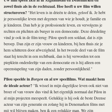
zowel thuis als in de rechtszaal. Hoe heeft u uw film willen
structureren?
"Het leven is in drieën te delen, geloof ik. Je hebt
je persoonlijke leven met degenen van wie je houdt, je familie en
je kinderen. Dan heb je je professionele leven, en vervolgens je
rechten en plichten als burger in een democratie. Deze driedeling
vind je ook in de film terug: Pilou speelt een soldaat, dat is zijn
beroep. Dan zijn er zijn vrouw en kinderen, bij hen thuis zie je
hem schitteren door afwezigheid. In het tweede deel van de film
staat hij terecht in een rechtbank, dan is hij verworden tot een
piepklein onderdeeltje van een democratie en is hij alleen een
opeenstapeling van zijn daden, zonder persoonlijkheid."
Pilou speelde in
en al uw speelfilms. Wat maakt hem
Borgen
de ideale acteur?
"Ik wissel in mijn dagelijkse leven ook niet van
broer of van vrouw dus vind ik het eigenlijk normaal dat Pilou in
al mijn projecten meespeelt. Gelukkig is hij ook de beste Deense
acteur van zijn generatie en zolang hij in Denemarken films met
mij wil blijven maken, ben ik een gelukkig man. We zijn