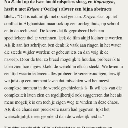
Na
, dat op de twee hoofdrolspelers sloeg, en
,
R
Kapringen
heeft u met
(‘Oorlog’) alweer een bijna abstracte
Krigen
titel…
"Dat is natuurlijk met opzet gedaan.
Krigen
slaat op het
conflict in Afghanistan maar ook op een oorlog thuis, op school
en in de rechtszaal. De keren dat ik geprobeerd heb een
specifiekere titel te verzinnen, leek de film altijd kleiner te worden.
Als ik aan het schrijven ben denk ik vaak aan ringen in het water
die steeds wijder worden; er gebeurt iets en dan volg ik de
nasleep. Door de titel zo breed mogelijk te houden, probeer ik te
laten zien hoe ingewikkeld de wereld in elkaar steekt. We leven in
een tijd waarin iedereen alles probeert te vereenvoudigen, terwijl
we juist op een moment leven dat misschien wel het meest
complexe moment in de wereldgeschiedenis is. Ik wil iets van die
complexiteit laten zien en tegelijkertijd ook suggereren dat het als
mens mogelijk is om toch je eigen weg te vinden in deze chaos.
Als ik de chaos een preciezere naam had gegeven, lijkt het
waarschijnlijk meer geordend dan de werkelijkheid is."
Uw film speelt zich af in Afghanistan en Denemarken en