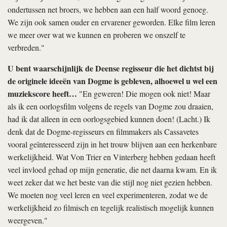
ondertussen net broers, we hebben aan een half woord genoeg.
We zijn ook samen ouder en ervarener geworden. Elke film leren
we meer over wat we kunnen en proberen we onszelf te
verbreden."
U bent waarschijnlijk de Deense regisseur die het dichtst bij
de originele ideeën van Dogme is gebleven, alhoewel u wel een
muziekscore heeft…
"En geweren! Die mogen ook niet! Maar
als ik een oorlogsfilm volgens de regels van Dogme zou draaien,
had ik dat alleen in een oorlogsgebied kunnen doen! (Lacht.) Ik
denk dat de Dogme-regisseurs en filmmakers als Cassavetes
vooral geïnteresseerd zijn in het trouw blijven aan een herkenbare
werkelijkheid. Wat Von Trier en Vinterberg hebben gedaan heeft
veel invloed gehad op mijn generatie, die net daarna kwam. En ik
weet zeker dat we het beste van die stijl nog niet gezien hebben.
We moeten nog veel leren en veel experimenteren, zodat we de
werkelijkheid zo filmisch en tegelijk realistisch mogelijk kunnen
weergeven."