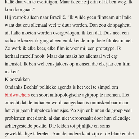
Italië daarvan te overtuigen. Maar ik zei: zij erin of ik ben weg. Ik
kon doorgaan."
Hij vertrok alleen naar Brazilië. "Ik wilde geen filmteam uit Italië
want dat zou allemaal veel te duur worden. Dan zou de spaghetti
uit Italië moeten worden overgevlogen, ik ken dat. Dus nee, een
radicale keuze: ik ging alleen en ik kende mijn hele filmteam niet.
Zo werk ik elke keer, elke film is voor mij een prototype. Ik
herhaal mezelf nooit. Maar dat maakt het allemaal wel erg
intensief. Ik ben wel eens jaloers op mensen die elk jaar een film
maken"
Klootzakken
Ondanks Bechis’ politieke agenda is het veel te simpel om
birdwatchers
een soort antropologische agitprop te noemen. Het
onrecht dat de indianen wordt aangedaan is onmiskenbaar maar
het zijn geen hulpeloze kneusjes. Zo zijn er binnen de groep veel
problemen met drank, al dan niet veroorzaakt door hun ellendige
achtergestelde positie. Die leiden tot pijnlijke en soms
gewelddadige taferelen. Aan de andere kant zijn er de blanken die