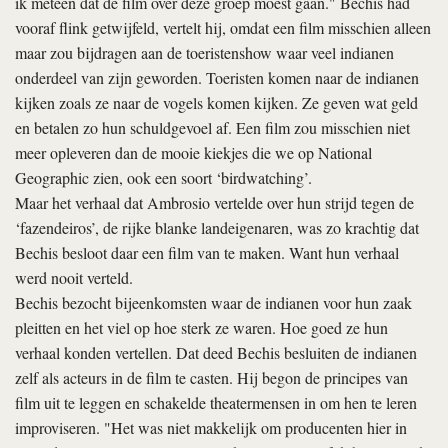
ik meteen dat de film over deze groep moest gaan." Bechis had
vooraf flink getwijfeld, vertelt hij, omdat een film misschien alleen
maar zou bijdragen aan de toeristenshow waar veel indianen
onderdeel van zijn geworden. Toeristen komen naar de indianen
kijken zoals ze naar de vogels komen kijken. Ze geven wat geld
en betalen zo hun schuldgevoel af. Een film zou misschien niet
meer opleveren dan de mooie kiekjes die we op National
Geographic zien, ook een soort ‘birdwatching’.
Maar het verhaal dat Ambrosio vertelde over hun strijd tegen de
‘fazendeiros’, de rijke blanke landeigenaren, was zo krachtig dat
Bechis besloot daar een film van te maken. Want hun verhaal
werd nooit verteld.
Bechis bezocht bijeenkomsten waar de indianen voor hun zaak
pleitten en het viel op hoe sterk ze waren. Hoe goed ze hun
verhaal konden vertellen. Dat deed Bechis besluiten de indianen
zelf als acteurs in de film te casten. Hij begon de principes van
film uit te leggen en schakelde theatermensen in om hen te leren
improviseren. "Het was niet makkelijk om producenten hier in