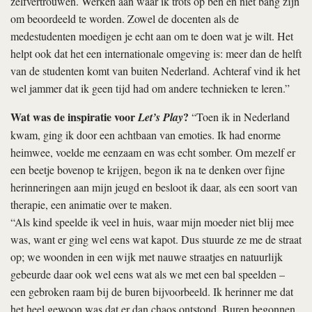
zelfvertrouwen. Werken aan waar ik trots op ben en niet bang zijn
om beoordeeld te worden. Zowel de docenten als de
medestudenten moedigen je echt aan om te doen wat je wilt. Het
helpt ook dat het een internationale omgeving is: meer dan de helft
van de studenten komt van buiten Nederland. Achteraf vind ik het
wel jammer dat ik geen tijd had om andere technieken te leren.”
Wat was de inspiratie voor
?
Let’s Play
“Toen ik in Nederland
kwam, ging ik door een achtbaan van emoties. Ik had enorme
heimwee, voelde me eenzaam en was echt somber. Om mezelf er
een beetje bovenop te krijgen, begon ik na te denken over fijne
herinneringen aan mijn jeugd en besloot ik daar, als een soort van
therapie, een animatie over te maken.
“Als kind speelde ik veel in huis, waar mijn moeder niet blij mee
was, want er ging wel eens wat kapot. Dus stuurde ze me de straat
op; we woonden in een wijk met nauwe straatjes en natuurlijk
gebeurde daar ook wel eens wat als we met een bal speelden –
een gebroken raam bij de buren bijvoorbeeld. Ik herinner me dat
het heel gewoon was dat er dan chaos ontstond. Buren begonnen