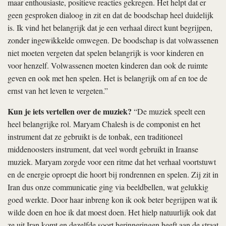
maar enthousiaste, positieve reacties gekregen. Het helpt dat er
geen gesproken dialoog in zit en dat de boodschap heel duidelijk
is. Ik vind het belangrijk dat je een verhaal direct kunt begrijpen,
zonder ingewikkelde omwegen. De boodschap is dat volwassenen
niet moeten vergeten dat spelen belangrijk is voor kinderen en
voor henzelf. Volwassenen moeten kinderen dan ook de ruimte
geven en ook met hen spelen. Het is belangrijk om af en toe de
ernst van het leven te vergeten.”
Kun je iets vertellen over de muziek?
“De muziek speelt een
heel belangrijke rol. Maryam Chalesh is de componist en het
instrument dat ze gebruikt is de tonbak, een traditioneel
middenoosters instrument, dat veel wordt gebruikt in Iraanse
muziek. Maryam zorgde voor een ritme dat het verhaal voortstuwt
en de energie oproept die hoort bij rondrennen en spelen. Zij zit in
Iran dus onze communicatie ging via beeldbellen, wat gelukkig
goed werkte. Door haar inbreng kon ik ook beter begrijpen wat ik
wilde doen en hoe ik dat moest doen. Het hielp natuurlijk ook dat
ze uit Iran komt en dezelfde soort herinneringen heeft aan de straat