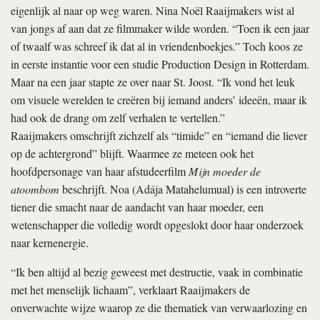
eigenlijk al naar op weg waren. Nina Noël Raaijmakers wist al
van jongs af aan dat ze filmmaker wilde worden. “Toen ik een jaar
of twaalf was schreef ik dat al in vriendenboekjes.” Toch koos ze
in eerste instantie voor een studie Production Design in Rotterdam.
Maar na een jaar stapte ze over naar St. Joost. “Ik vond het leuk
om visuele werelden te creëren bij iemand anders’ ideeën, maar ik
had ook de drang om zelf verhalen te vertellen.”
Raaijmakers omschrijft zichzelf als “timide” en “iemand die liever
op de achtergrond” blijft. Waarmee ze meteen ook het
hoofdpersonage van haar afstudeerfilm
Mijn moeder de
atoombom
beschrijft. Noa (Adája Matahelumual) is een introverte
tiener die smacht naar de aandacht van haar moeder, een
wetenschapper die volledig wordt opgeslokt door haar onderzoek
naar kernenergie.
“Ik ben altijd al bezig geweest met destructie, vaak in combinatie
met het menselijk lichaam”, verklaart Raaijmakers de
onverwachte wijze waarop ze die thematiek van verwaarlozing en