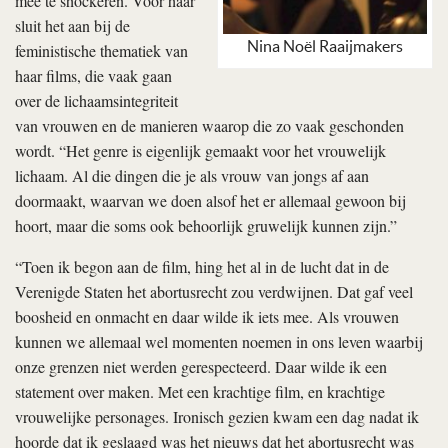
mee te shockeren. Voor haar
sluit het aan bij de
Nina Noël Raaijmakers
feministische thematiek van
haar films, die vaak gaan
over de lichaamsintegriteit
van vrouwen en de manieren waarop die zo vaak geschonden
wordt. “Het genre is eigenlijk gemaakt voor het vrouwelijk
lichaam. Al die dingen die je als vrouw van jongs af aan
doormaakt, waarvan we doen alsof het er allemaal gewoon bij
hoort, maar die soms ook behoorlijk gruwelijk kunnen zijn.”
“Toen ik begon aan de film, hing het al in de lucht dat in de
Verenigde Staten het abortusrecht zou verdwijnen. Dat gaf veel
boosheid en onmacht en daar wilde ik iets mee. Als vrouwen
kunnen we allemaal wel momenten noemen in ons leven waarbij
onze grenzen niet werden gerespecteerd. Daar wilde ik een
statement over maken. Met een krachtige film, en krachtige
vrouwelijke personages. Ironisch gezien kwam een dag nadat ik
hoorde dat ik geslaagd was het nieuws dat het abortusrecht was