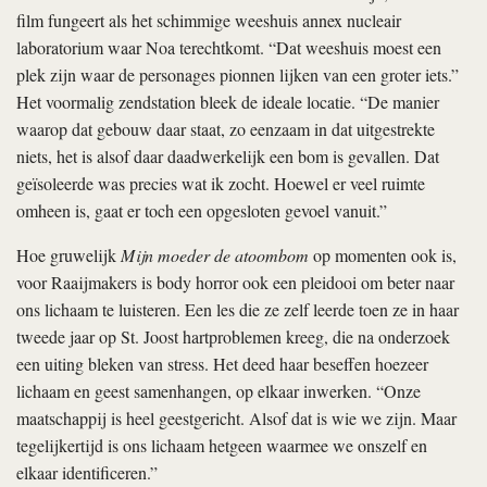
film fungeert als het schimmige weeshuis annex nucleair
laboratorium waar Noa terechtkomt. “Dat weeshuis moest een
plek zijn waar de personages pionnen lijken van een groter iets.”
Het voormalig zendstation bleek de ideale locatie. “De manier
waarop dat gebouw daar staat, zo eenzaam in dat uitgestrekte
niets, het is alsof daar daadwerkelijk een bom is gevallen. Dat
geïsoleerde was precies wat ik zocht. Hoewel er veel ruimte
omheen is, gaat er toch een opgesloten gevoel vanuit.”
Hoe gruwelijk
Mijn moeder de atoombom
op momenten ook is,
voor Raaijmakers is body horror ook een pleidooi om beter naar
ons lichaam te luisteren. Een les die ze zelf leerde toen ze in haar
tweede jaar op St. Joost hartproblemen kreeg, die na onderzoek
een uiting bleken van stress. Het deed haar beseffen hoezeer
lichaam en geest samenhangen, op elkaar inwerken. “Onze
maatschappij is heel geestgericht. Alsof dat is wie we zijn. Maar
tegelijkertijd is ons lichaam hetgeen waarmee we onszelf en
elkaar identificeren.”