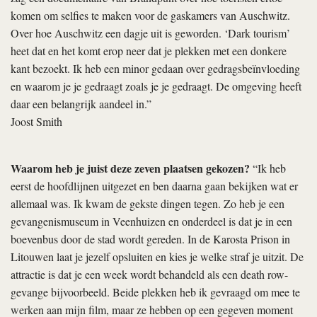
komen om selfies te maken voor de gaskamers van Auschwitz.
Over hoe Auschwitz een dagje uit is geworden. ‘Dark tourism’
heet dat en het komt erop neer dat je plekken met een donkere
kant bezoekt. Ik heb een minor gedaan over gedragsbeïnvloeding
en waarom je je gedraagt zoals je je gedraagt. De omgeving heeft
daar een belangrijk aandeel in.”
Joost Smith
Waarom heb je juist deze zeven plaatsen gekozen?
“Ik heb
eerst de hoofdlijnen uitgezet en ben daarna gaan bekijken wat er
allemaal was. Ik kwam de gekste dingen tegen. Zo heb je een
gevangenismuseum in Veenhuizen en onderdeel is dat je in een
boevenbus door de stad wordt gereden. In de Karosta Prison in
Litouwen laat je jezelf opsluiten en kies je welke straf je uitzit. De
attractie is dat je een week wordt behandeld als een death row-
gevange bijvoorbeeld. Beide plekken heb ik gevraagd om mee te
werken aan mijn film, maar ze hebben op een gegeven moment