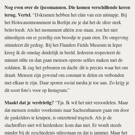
Nog even over de ijscomannen. Die komen verschillende keren
terug. Vertel.
“IJskramen hebben het elán van een uitstapje. Bij
het Holocaustmonument in Berlijn zie je dat het de sfeer sterk
beïnvloedt. Als het monument alléén zou staan, zou het niet
uitnodigen om er gezellig een broodje te gaan eten. De omgeving
stimuleert dit gedrag. Bij het Flanders Fields Museum in Ieper
kreeg ik de omslag duidelijk in beeld. Iedereen respecteert de
minuut stilte en dan gaan mensen opeens selfies maken met de
soldaten. Ik zag het gebeuren en dacht: dit is precies waar het om
draait. Mensen zijn gewend om constant te delen en verbonden
met elkaar te zijn. Daar sporen social media je toe aan. Zo krijg je
dit soort foto’s voor op Instagram.”
Maakt dat je verdrietig?
“Tja. Ik wil het niet veroordelen. Maar
dat mensen zonder voorkennis naar Sachsenhausen gaan om door
de gaskelders te kruipen, is ontzettend tragisch. Als je de
slachtoffers niet wil herdenken: kom dan niet. Er wordt steeds
minder bij de geschiedenis stilgestaan en dat is jammer. Maar het