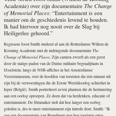
The Change
Academie) over zijn documentaire
of Memorial Places
: “Entertainment is een
manier om de geschiedenis levend te houden.
Ik had hiervoor nog nooit over de Slag bij
Heiligerlee gehoord.”
Regisseur Joost Smith studeert af aan de Rotterdamse Willem de
Kooning Academie met de indringende documentaire
The
Change of Memorial Places
. Zijn camera zweeft als een geest
door de statige paden van de Duitse militaire begraafplaats in
IJsselstein, langs de NSB-affiches in het Amsterdamse
Verzetsmuseum, over de hoofden van toeristen die één minuut stil
zijn bij de verwoestingen die de Eerste Wereldoorlog achterliet in
Ieper (België). Smith portretteert zeven plaatsen die de herinnering
aan een oorlog oproepen. Ze doen dat via herdenken, educatie of
entertainment. De filmmaker stelt dat hoe langer een oorlog
geleden is, des te meer entertainment zijn intrede doet. Smith: “Ik
zag een documentaire van Brandpunt over hoe toeristen ertoe