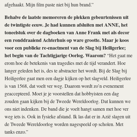
afgehaakt. Mijn film paste niet bij hun brand.”
Behalve de laatste memoreren de plekken gebeurtenissen uit
de twintigste eeuw. Je had kunnen afsluiten met ANNE, het
toneelstuk over de dagboeken van Anne Frank met als decor
een ronddraaiend Achterhuis op ware grootte. Maar je koos
voor een publieke re-enactment van de Slag bij Heiligerlee;
het begin van de Tachtigjarige Oorlog. Waarom?
“Het gaat me
erom hoe de betekenis van tragedies met de tijd verandert. Hoe
langer geleden het is, des te abstracter het wordt. Bij de Slag bij
Heiligerlee gaat men een dagje kijken op het slagveld. Heiligerlee
is van 1568, dat voelt ver weg. Daarom wordt zo’n evenement
geaccepteerd. Moet je je voorstellen dat hobbyisten een dag
zouden gaan kijken bij de Tweede Wereldoorlog. Dat kunnen we
ons niet indenken. De band die je voelt hangt samen met hoe ver
weg iets is. Ook in fysieke afstand. Ik las dat er in Azië slagen uit
de Tweede Wereldoorlog worden nagespeeld op scholen. Met
tanks enzo.”