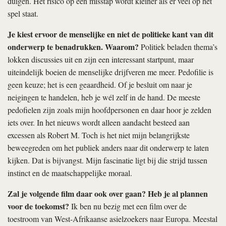
duigen. Het risico op een misstap wordt kleiner als er veel op het
spel staat.
Je kiest ervoor de menselijke en niet de politieke kant van dit
onderwerp te benadrukken. Waarom?
Politiek beladen thema’s
lokken discussies uit en zijn een interessant startpunt, maar
uiteindelijk boeien de menselijke drijfveren me meer. Pedofilie is
geen keuze; het is een geaardheid. Of je besluit om naar je
neigingen te handelen, heb je wél zelf in de hand. De meeste
pedofielen zijn zoals mijn hoofdpersonen en daar hoor je zelden
iets over. In het nieuws wordt alleen aandacht besteed aan
excessen als Robert M. Toch is het niet mijn belangrijkste
beweegreden om het publiek anders naar dit onderwerp te laten
kijken. Dat is bijvangst. Mijn fascinatie ligt bij die strijd tussen
instinct en de maatschappelijke moraal.
Zal je volgende film daar ook over gaan? Heb je al plannen
voor de toekomst?
Ik ben nu bezig met een film over de
toestroom van West-Afrikaanse asielzoekers naar Europa. Meestal