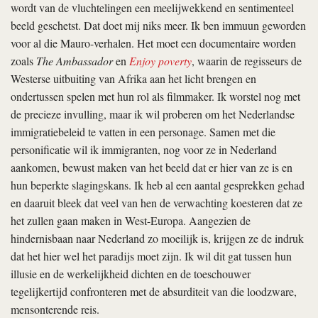
wordt van de vluchtelingen een meelijwekkend en sentimenteel
beeld geschetst. Dat doet mij niks meer. Ik ben immuun geworden
voor al die Mauro-verhalen. Het moet een documentaire worden
zoals
The Ambassador
en
Enjoy poverty
, waarin de regisseurs de
Westerse uitbuiting van Afrika aan het licht brengen en
ondertussen spelen met hun rol als filmmaker. Ik worstel nog met
de precieze invulling, maar ik wil proberen om het Nederlandse
immigratiebeleid te vatten in een personage. Samen met die
personificatie wil ik immigranten, nog voor ze in Nederland
aankomen, bewust maken van het beeld dat er hier van ze is en
hun beperkte slagingskans. Ik heb al een aantal gesprekken gehad
en daaruit bleek dat veel van hen de verwachting koesteren dat ze
het zullen gaan maken in West-Europa. Aangezien de
hindernisbaan naar Nederland zo moeilijk is, krijgen ze de indruk
dat het hier wel het paradijs moet zijn. Ik wil dit gat tussen hun
illusie en de werkelijkheid dichten en de toeschouwer
tegelijkertijd confronteren met de absurditeit van die loodzware,
mensonterende reis.