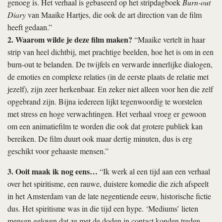
genoeg is. Het verhaal is gebaseerd op het stripdagboek
Burn-out
Diary
van Maaike Hartjes, die ook de art direction van de film
heeft gedaan.”
2. Waarom wilde je deze film maken?
“Maaike vertelt in haar
strip van heel dichtbij, met prachtige beelden, hoe het is om in een
burn-out te belanden. De twijfels en verwarde innerlijke dialogen,
de emoties en complexe relaties (in de eerste plaats de relatie met
jezelf), zijn zeer herkenbaar. En zeker niet alleen voor hen die zelf
opgebrand zijn. Bijna iedereen lijkt tegenwoordig te worstelen
met stress en hoge verwachtingen. Het verhaal vroeg er gewoon
om een animatiefilm te worden die ook dat grotere publiek kan
bereiken. De film duurt ook maar dertig minuten, dus is erg
geschikt voor gehaaste mensen.”
3. Ooit maak ik nog eens…
“Ik werk al een tijd aan een verhaal
over het spiritisme, een rauwe, duistere komedie die zich afspeelt
in het Amsterdam van de late negentiende eeuw, historische fictie
dus. Het spiritisme was in die tijd een hype. ‘Mediums’ lieten
mensen geloven dat ze met de doden in contact konden treden