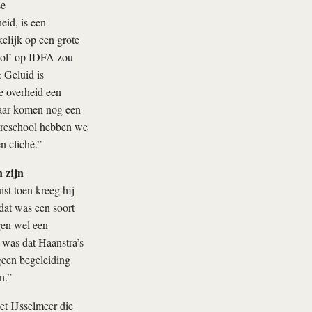
se
eid, is een
kelijk op een grote
ool’ op IDFA zou
& Geluid is
e overheid een
aar komen nog een
aireschool hebben we
n cliché.”
n zijn
ist toen kreeg hij
dat was een soort
gen wel een
was dat Haanstra’s
geen begeleiding
n.”
et IJsselmeer die