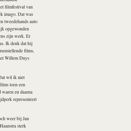
t filmfestival van
ek imago. Dat was
een tweedehands auto
lijk opgewonden
ens zijn werk. Er
s. Ik denk dat hij
uststellende films,
 met Willem Duys
at wil ik niet
films toen een
ed waren en daarna
jdperk representeert
ch weer bij Jan
Haanstra sterk