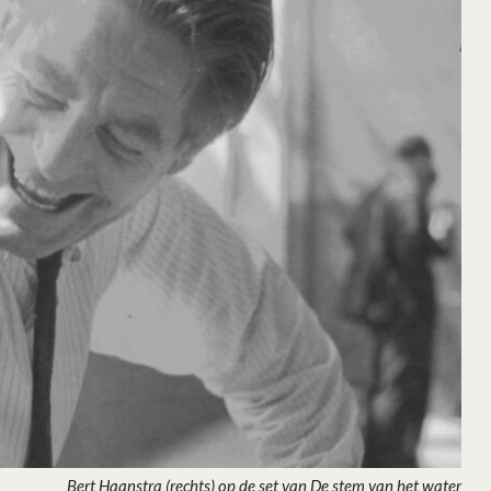
Bert Haanstra (rechts) op de set van De stem van het water