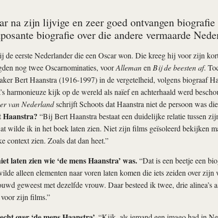
ar na zijn lijvige en zeer goed ontvangen biografi
posante biografie over die andere vermaarde Nede
j de eerste Nederlander die een Oscar won. Die kreeg hij voor zijn ko
lgden nog twee Oscarnominaties, voor
Alleman
en
Bij de beesten af
. To
ker Bert Haanstra (1916-1997) in de vergetelheid, volgens biograaf H
’s harmonieuze kijk op de wereld als naïef en achterhaald werd besch
er van Nederland
schrijft Schoots dat Haanstra niet de persoon was die h
t Haanstra?
“Bij Bert Haanstra bestaat een duidelijke relatie tussen zij
t wilde ik in het boek laten zien. Niet zijn films geïsoleerd bekijken m
e context zien. Zoals dat dan heet.”
iet laten zien wie ‘de mens Haanstra’ was.
“Dat is een beetje een bi
wilde alleen elementen naar voren laten komen die iets zeiden over zijn 
trouwd geweest met dezelfde vrouw. Daar besteed ik twee, drie alinea’s 
voor zijn films.”
 recht over ‘de mens Haanstra’.
“Kijk, als iemand een imago had in Ne