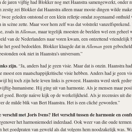
In de jaren vijftig had Blokker nog met Haanstra samengewerkt, onder 
n zestig zei Blokker dat Haanstra alleen maar mooie dingen wilde make
f twee geleden ontstond er een klein relletje omdat zogenaamd onthuld
 in scène zette. Maar voor hem zelf was dat volstrekt vanzelfsprekend.
e, zoals in
Alleman
, maar tegelijk moesten de beelden wel een geheel 
eld van de Nederlanders naar voren kwam, een ontzettend vriendelijk 
ie het goed bedoelden. Blokker klaagde dat in
Alleman
geen gebochelde
estonden ook niet in Haanstra’s universum.”
inks zijn.
“Ja, anders had je geen visie. Maar dat is onzin. Haanstra had
e moest een maatschappijkritische visie hebben. Anders had je geen vi
wijl hij toch zijn hele leven links is geweest. Haanstra werd sterk gedr
-vijftig-humanisme. Hij ging uit van harmonie. Als je mensen maar posit
l goed. Beetje naïeve kijk op de werkelijkheid. Als je recensies uit die 
over de milde blik van Bert Haanstra. Het is een cliché geworden.”
te verschil met Joris Ivens? Het verschil tussen de harmonie en conf
egenover het harmoniemodel inderdaad. Ook weer van die oude termen. 
in het goedpraten van geweld als dat volgens hem noodzakelijk was. Wat