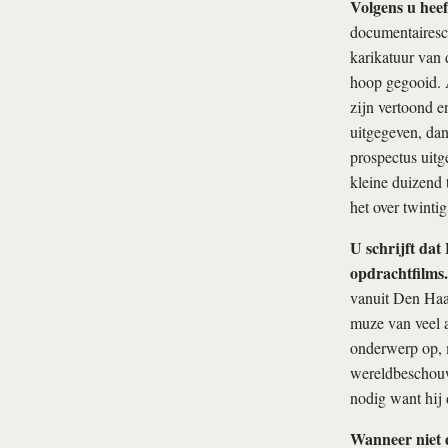
Volgens u heef
documentairesch
karikatuur van 
hoop gegooid. 
zijn vertoond en
uitgegeven, dan
prospectus uitg
kleine duizend 
het over twinti
U schrijft dat
opdrachtfilms.
vanuit Den Haag
muze van veel a
onderwerp op, 
wereldbeschouwi
nodig want hij 
Wanneer niet