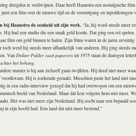
ring dreigden te verdwijnen. Daar heeft Haanstra een nostalgische film
juist een film over de nieuwe tijd en de vooruitgang en inpolderingen 
 bij Haanstra de eenheid uit zijn werk.
“Ja, hij werd steeds meer e
 Hij had een studio die een smak geld kostte. Dat ging een rol spelen.
aar film om geld binnen te halen. Zijn films waren in de jaren zeventig
ar toch werd hij steeds meer afhankelijk van anderen. Hij ging steeds m
men. Van
Dokter Pulder zaait papavers
uit 1975 staan de dialogen letter
achter het behang
.
ndere manier is hij aan zichzelf gaan twijfelen. Hij deed niet meer waar
 voortkwam. Hij is zoekende geraakt. Misschien paste het land niet mee
htig in een radio-interview gezegd dat hij had overwogen om een nieu
ramisch beeld van Nederland. Maar dat kon volgens hem niet meer. W
aakt. Het was niet meer zijn Nederland. Hij zocht naar een bepaald so
ij in zijn hoofd had. Een land dat niet meer bestond.”