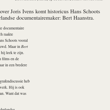
e over Joris Ivens komt historicus Hans Schoots
rlandse documentairemaker: Bert Haanstra.
rte documentaire
ch raakte
ans Schoots vooral
ouwd. Maar in
Bert
ij leek te zijn.
n films en de
aar in een bredere
ografendiscussie heb
werk. Hij is ook
aan. Want dat was
derlandse