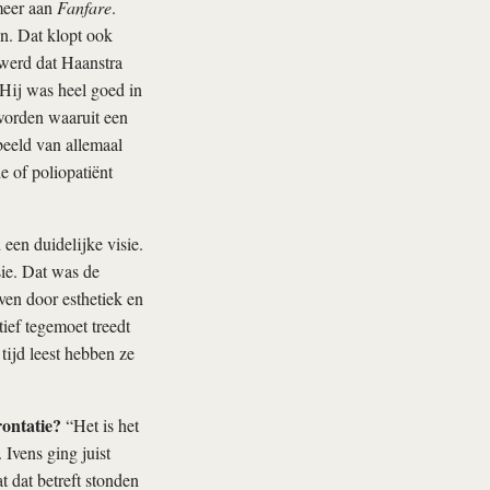
meer aan
Fanfare
.
n. Dat klopt ook
 werd dat Haanstra
 Hij was heel goed in
worden waaruit een
beeld van allemaal
 of poliopatiënt
 een duidelijke visie.
sie. Dat was de
even door esthetiek en
ief tegemoet treedt
tijd leest hebben ze
rontatie?
“Het is het
Ivens ging juist
 dat betreft stonden