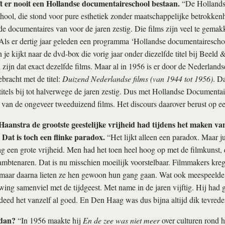
t er nooit een Hollandse documentaireschool bestaan.
“De Holland
ool, die stond voor pure esthetiek zonder maatschappelijke betrokkenh
de documentaires van voor de jaren zestig. Die films zijn veel te gemak
Als er dertig jaar geleden een programma ‘Hollandse documentairesch
 je kijkt naar de dvd-box die vorig jaar onder diezelfde titel bij Beeld 
 zijn dat exact dezelfde films. Maar al in 1956 is er door de Nederlands
ebracht met de titel:
Duizend Nederlandse films (van 1944 tot 1956)
. D
titels bij tot halverwege de jaren zestig. Dus met Hollandse Document
g van de ongeveer tweeduizend films. Het discours daarover berust op ee
 Haanstra de grootste geestelijke vrijheid had tijdens het maken va
 Dat is toch een flinke paradox.
“Het lijkt alleen een paradox. Maar ju
 een grote vrijheid. Men had het toen heel hoog op met de filmkunst, 
mbtenaren. Dat is nu misschien moeilijk voorstelbaar. Filmmakers kre
maar daarna lieten ze hen gewoon hun gang gaan. Wat ook meespeelde 
ng samenviel met de tijdgeest. Met name in de jaren vijftig. Hij had 
deed het vanzelf al goed. En Den Haag was dus bijna altijd dik tevrede
 dan?
“In 1956 maakte hij
En de zee was niet meer
over culturen rond h