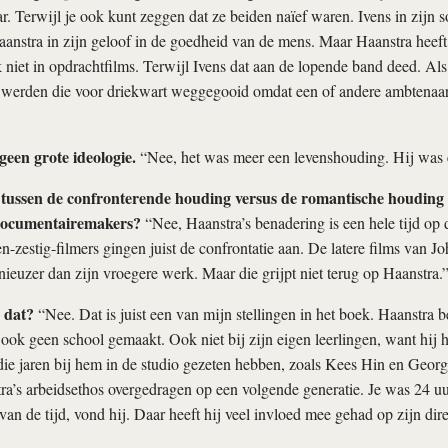
r. Terwijl je ook kunt zeggen dat ze beiden naïef waren. Ivens in zijn so
aanstra in zijn geloof in de goedheid van de mens. Maar Haanstra heeft 
 niet in opdrachtfilms. Terwijl Ivens dat aan de lopende band deed. Als 
werden die voor driekwart weggegooid omdat een of andere ambtenaar 
een grote ideologie.
“Nee, het was meer een levenshouding. Hij was 
ng tussen de confronterende houding versus de romantische houding 
documentairemakers?
“Nee, Haanstra’s benadering is een hele tijd op
en-zestig-filmers gingen juist de confrontatie aan. De latere films van 
ieuzer dan zijn vroegere werk. Maar die grijpt niet terug op Haanstra.
 dat?
“Nee. Dat is juist een van mijn stellingen in het boek. Haanstra b
 ook geen school gemaakt. Ook niet bij zijn eigen leerlingen, want hij h
e jaren bij hem in de studio gezeten hebben, zoals Kees Hin en Georg
tra’s arbeidsethos overgedragen op een volgende generatie. Je was 24 u
t van de tijd, vond hij. Daar heeft hij veel invloed mee gehad op zijn di