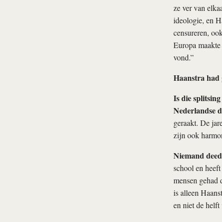
ze ver van elkaa
ideologie, en H
censureren, ook
Europa maakte 
vond.”
Haanstra had g
Is die splitsi
Nederlandse 
geraakt. De jar
zijn ook harmon
Niemand deed
school en heeft
mensen gehad di
is alleen Haans
en niet de helf