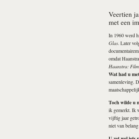
Veertien ja
met een im
In 1960 werd hi
Glas
. Later vo
documentairema
omdat Haanstra
Haanstra: Film
Wat had u me
samenleving. Da
maatschappelijk
Toch wilde u n
ik gemerkt. Ik 
vijftig jaar ge
niet van belang 
U zet wel iets