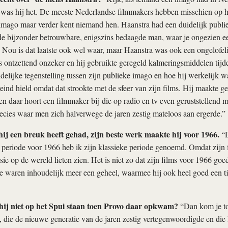
was hij het. De meeste Nederlandse filmmakers hebben misschien op he
imago maar verder kent niemand hen. Haanstra had een duidelijk publi
de bijzonder betrouwbare, enigszins bedaagde man, waar je ongezien 
 Nou is dat laatste ook wel waar, maar Haanstra was ook een ongelofe
s ontzettend onzeker en hij gebruikte geregeld kalmeringsmiddelen tijd
delijke tegenstelling tussen zijn publieke imago en hoe hij werkelijk wa
eind hield omdat dat strookte met de sfeer van zijn films. Hij maakte ger
en daar hoort een filmmaker bij die op radio en tv even geruststellend
ecies waar men zich halverwege de jaren zestig mateloos aan ergerde.”
 hij een breuk heeft gehad, zijn beste werk maakte hij voor 1966.
“D
 periode voor 1966 heb ik zijn klassieke periode genoemd. Omdat zijn 
sie op de wereld lieten zien. Het is niet zo dat zijn films voor 1966 go
 waren inhoudelijk meer een geheel, waarmee hij ook heel goed een ti
ij niet op het Spui staan toen Provo daar opkwam?
“Dan kom je to
, die de nieuwe generatie van de jaren zestig vertegenwoordigde en die 