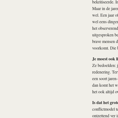
bekritiseerde. 
Maar in de jare
wel. Een jaar o
wel eens dingen
het observerend
uitgesproken be
brave mensen d
voorkomt. Die b
Je moest ook l
Ze bedoelden: j
redenering. Ter
een soort jaren
dan komt het we
het ook altijd 
Is dat het gro
conflictmodel t
ontzettend ver 