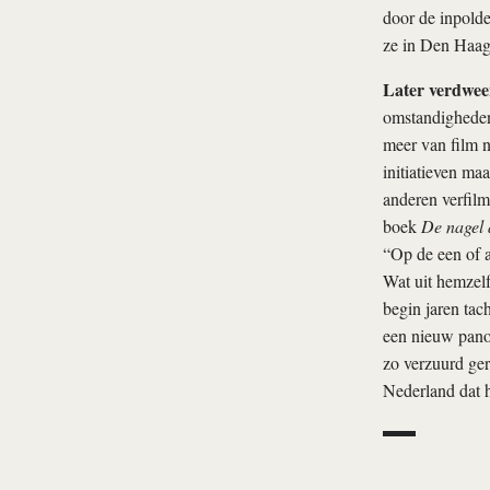
door de inpolde
ze in Den Haag 
Later verdween
omstandigheden.
meer van film n
initiatieven ma
anderen verfil
boek
De nagel 
“Op de een of a
Wat uit hemzelf
begin jaren tac
een nieuw pano
zo verzuurd ger
Nederland dat h