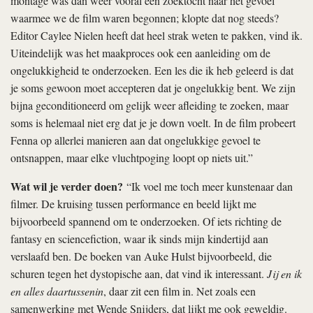
montage was dan weer vooral een zoektocht naar het gevoel
waarmee we de film waren begonnen; klopte dat nog steeds?
Editor Caylee Nielen heeft dat heel strak weten te pakken, vind ik.
Uiteindelijk was het maakproces ook een aanleiding om de
ongelukkigheid te onderzoeken. Een les die ik heb geleerd is dat
je soms gewoon moet accepteren dat je ongelukkig bent. We zijn
bijna geconditioneerd om gelijk weer afleiding te zoeken, maar
soms is helemaal niet erg dat je je down voelt. In de film probeert
Fenna op allerlei manieren aan dat ongelukkige gevoel te
ontsnappen, maar elke vluchtpoging loopt op niets uit.”
Wat wil je verder doen?
“Ik voel me toch meer kunstenaar dan
filmer. De kruising tussen performance en beeld lijkt me
bijvoorbeeld spannend om te onderzoeken. Of iets richting de
fantasy en sciencefiction, waar ik sinds mijn kindertijd aan
verslaafd ben. De boeken van Auke Hulst bijvoorbeeld, die
schuren tegen het dystopische aan, dat vind ik interessant.
Jij en ik
en alles daartussenin
, daar zit een film in. Net zoals een
samenwerking met Wende Snijders, dat lijkt me ook geweldig.