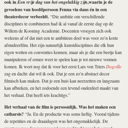
ook in
,waarin je de
Een vrije dag van het ongelukkig zijn
gevoelens van hoofdpersoon Fenna via dans én in een
theaterdecor verbeeldt.
“Die ambitie om verschillende
disciplines te combineren had ik al vanaf de eerste dag op de
Willem de Kooning Academie. Docenten vroegen zich ook
weleens af of dat niet een te ambitieus doel was voor zo’n korte
afstudeerfilm. Het zijn natuurlijk kunstdisciplines die elk hun
eigen wetten en conventies kennen, maar als je die een beetje kan
manipuleren of ermee weet te spelen kan je tot nieuwe vormen
komen. Ik weet nog dat ik voor het eerst Lars von Triers
Dogville
zag en dacht: dat wil ik ook. Dat je een zo’n abstract decor
filmisch kan maken. Dat je een huis kan neerzetten en langzaam
kan afbreken, en het zodoende een levend onderdeel maakt van
het verhaal. Dat heeft iets krachtigs.”
Het verhaal van de film is persoonlijk. Was het maken een
catharsis?
“Ja. En de productie was soms heftig. Vooral tijdens
de repetities en de draaidagen was het ongemakkelijk. De