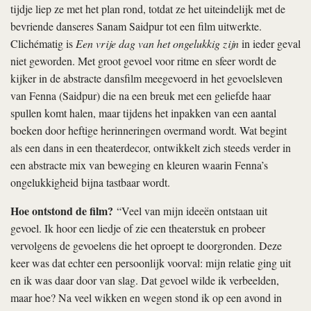
tijdje liep ze met het plan rond, totdat ze het uiteindelijk met de
bevriende danseres Sanam Saidpur tot een film uitwerkte.
Clichématig is
Een vrije dag van het ongelukkig zijn
in ieder geval
niet geworden. Met groot gevoel voor ritme en sfeer wordt de
kijker in de abstracte dansfilm meegevoerd in het gevoelsleven
van Fenna (Saidpur) die na een breuk met een geliefde haar
spullen komt halen, maar tijdens het inpakken van een aantal
boeken door heftige herinneringen overmand wordt. Wat begint
als een dans in een theaterdecor, ontwikkelt zich steeds verder in
een abstracte mix van beweging en kleuren waarin Fenna’s
ongelukkigheid bijna tastbaar wordt.
Hoe ontstond de film?
“Veel van mijn ideeën ontstaan uit
gevoel. Ik hoor een liedje of zie een theaterstuk en probeer
vervolgens de gevoelens die het oproept te doorgronden. Deze
keer was dat echter een persoonlijk voorval: mijn relatie ging uit
en ik was daar door van slag. Dat gevoel wilde ik verbeelden,
maar hoe? Na veel wikken en wegen stond ik op een avond in