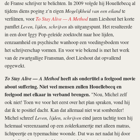
de Franse schrijver te belichten. In 2009 volgde hij Houellebecq al
tijdens diens poging z’n eigen
Mogelijkheid van een eiland
te
verfilmen, voor
To Stay Alive — A Method
nam Lieshout het korte
pamflet
Leven, lijden, schrijven
als uitgangspunt. Het resulteerde
in een door Iggy Pop-geleide zoektocht naar hoe lijden,
eenzaamheid en psychische wanhoop een voedingsbodem voor
het schrijverschap vormen. En voor wie bekend is met het werk
van de zwartgallige Fransman, doet Lieshout dat opvallend
opgewekt.
heeft als ondertitel a feelgood movie
To Stay Alive — A Method
about suffering. Niet veel mensen zullen Houellebecq en
feelgood met elkaar in verband brengen.
"Nou, Michel zelf
ook niet! Toen we voor het eerst over het plan spraken, vond hij
dat ik te positief dacht. Kan dat allemaal niet wat somberder!
Michel schreef
Leven, lijden, schrijven
eind jaren tachtig toen hij
helemaal vereenzaamd op een zolderkamertje met alleen matras,
lichtpeertje en typemachine woonde. Dat was net nadat hij door