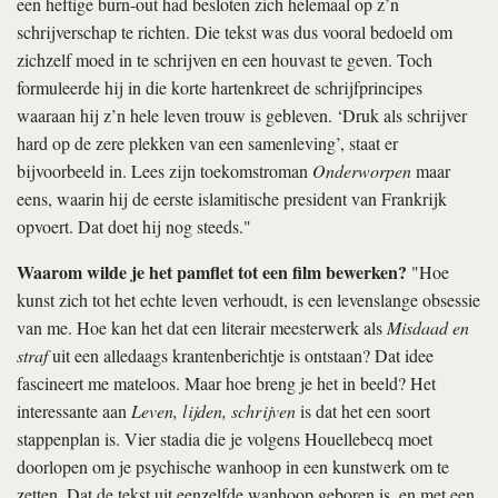
een heftige burn-out had besloten zich helemaal op z’n
schrijverschap te richten. Die tekst was dus vooral bedoeld om
zichzelf moed in te schrijven en een houvast te geven. Toch
formuleerde hij in die korte hartenkreet de schrijfprincipes
waaraan hij z’n hele leven trouw is gebleven. ‘Druk als schrijver
hard op de zere plekken van een samenleving’, staat er
bijvoorbeeld in. Lees zijn toekomstroman
Onderworpen
maar
eens, waarin hij de eerste islamitische president van Frankrijk
opvoert. Dat doet hij nog steeds."
Waarom wilde je het pamflet tot een film bewerken?
"Hoe
kunst zich tot het echte leven verhoudt, is een levenslange obsessie
van me. Hoe kan het dat een literair meesterwerk als
Misdaad en
straf
uit een alledaags krantenberichtje is ontstaan? Dat idee
fascineert me mateloos. Maar hoe breng je het in beeld? Het
interessante aan
Leven, lijden, schrijven
is dat het een soort
stappenplan is. Vier stadia die je volgens Houellebecq moet
doorlopen om je psychische wanhoop in een kunstwerk om te
zetten. Dat de tekst uit eenzelfde wanhoop geboren is, en met een