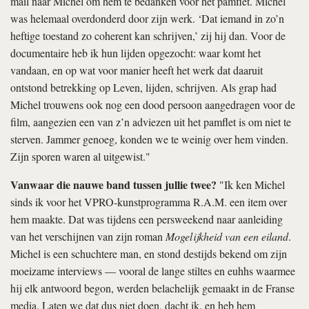
mail naar Michel om hem te bedanken voor het pamflet. Michel
was helemaal overdonderd door zijn werk. ‘Dat iemand in zo’n
heftige toestand zo coherent kan schrijven,’ zij hij dan. Voor de
documentaire heb ik hun lijden opgezocht: waar komt het
vandaan, en op wat voor manier heeft het werk dat daaruit
ontstond betrekking op Leven, lijden, schrijven. Als grap had
Michel trouwens ook nog een dood persoon aangedragen voor de
film, aangezien een van z’n adviezen uit het pamflet is om niet te
sterven. Jammer genoeg, konden we te weinig over hem vinden.
Zijn sporen waren al uitgewist."
Vanwaar die nauwe band tussen jullie twee?
"Ik ken Michel
sinds ik voor het VPRO-kunstprogramma R.A.M. een item over
hem maakte. Dat was tijdens een persweekend naar aanleiding
van het verschijnen van zijn roman
Mogelijkheid van een eiland
.
Michel is een schuchtere man, en stond destijds bekend om zijn
moeizame interviews — vooral de lange stiltes en euhhs waarmee
hij elk antwoord begon, werden belachelijk gemaakt in de Franse
media. Laten we dat dus niet doen, dacht ik, en heb hem