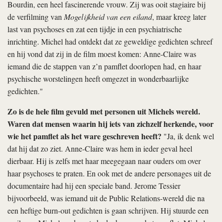
Bourdin, een heel fascinerende vrouw. Zij was ooit stagiaire bij
de verfilming van
Mogelijkheid van een eiland
, maar kreeg later
last van psychoses en zat een tijdje in een psychiatrische
inrichting. Michel had ontdekt dat ze geweldige gedichten schreef
en hij vond dat zij in de film moest komen: Anne-Claire was
iemand die de stappen van z’n pamflet doorlopen had, en haar
psychische worstelingen heeft omgezet in wonderbaarlijke
gedichten."
Zo is de hele film gevuld met personen uit Michels wereld.
Waren dat mensen waarin hij iets van zichzelf herkende, voor
wie het pamflet als het ware geschreven heeft?
"Ja, ik denk wel
dat hij dat zo ziet. Anne-Claire was hem in ieder geval heel
dierbaar. Hij is zelfs met haar meegegaan naar ouders om over
haar psychoses te praten. En ook met de andere personages uit de
documentaire had hij een speciale band. Jerome Tessier
bijvoorbeeld, was iemand uit de Public Relations-wereld die na
een heftige burn-out gedichten is gaan schrijven. Hij stuurde een