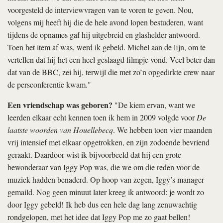
voorgesteld de interviewvragen van te voren te geven. Nou,
volgens mij heeft hij die de hele avond lopen bestuderen, want
tijdens de opnames gaf hij uitgebreid en glashelder antwoord.
Toen het item af was, werd ik gebeld. Michel aan de lijn, om te
vertellen dat hij het een heel geslaagd filmpje vond. Veel beter dan
dat van de BBC, zei hij, terwijl die met zo’n opgedirkte crew naar
de persconferentie kwam."
Een vriendschap was geboren?
"De kiem ervan, want we
leerden elkaar echt kennen toen ik hem in 2009 volgde voor
De
laatste woorden van Houellebecq
. We hebben toen vier maanden
vrij intensief met elkaar opgetrokken, en zijn zodoende bevriend
geraakt. Daardoor wist ik bijvoorbeeld dat hij een grote
bewonderaar van Iggy Pop was, die we om die reden voor de
muziek hadden benaderd. Op hoop van zegen, Iggy’s manager
gemaild. Nog geen minuut later kreeg ik antwoord: je wordt zo
door Iggy gebeld! Ik heb dus een hele dag lang zenuwachtig
rondgelopen, met het idee dat Iggy Pop me zo gaat bellen!