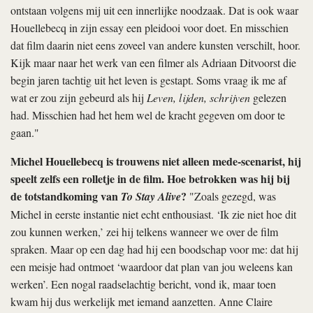
ontstaan volgens mij uit een innerlijke noodzaak. Dat is ook waar
Houellebecq in zijn essay een pleidooi voor doet. En misschien
dat film daarin niet eens zoveel van andere kunsten verschilt, hoor.
Kijk maar naar het werk van een filmer als Adriaan Ditvoorst die
begin jaren tachtig uit het leven is gestapt. Soms vraag ik me af
wat er zou zijn gebeurd als hij
Leven, lijden, schrijven
gelezen
had. Misschien had het hem wel de kracht gegeven om door te
gaan."
Michel Houellebecq is trouwens niet alleen mede-scenarist, hij
speelt zelfs een rolletje in de film. Hoe betrokken was hij bij
de totstandkoming van
?
To Stay Alive
"Zoals gezegd, was
Michel in eerste instantie niet echt enthousiast. ‘Ik zie niet hoe dit
zou kunnen werken,’ zei hij telkens wanneer we over de film
spraken. Maar op een dag had hij een boodschap voor me: dat hij
een meisje had ontmoet ‘waardoor dat plan van jou weleens kan
werken’. Een nogal raadselachtig bericht, vond ik, maar toen
kwam hij dus werkelijk met iemand aanzetten. Anne Claire