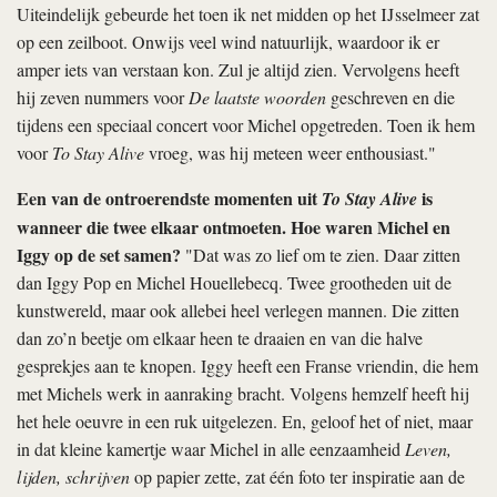
Uiteindelijk gebeurde het toen ik net midden op het IJsselmeer zat
op een zeilboot. Onwijs veel wind natuurlijk, waardoor ik er
amper iets van verstaan kon. Zul je altijd zien. Vervolgens heeft
hij zeven nummers voor
De laatste woorden
geschreven en die
tijdens een speciaal concert voor Michel opgetreden. Toen ik hem
voor
To Stay Alive
vroeg, was hij meteen weer enthousiast."
Een van de ontroerendste momenten uit
is
To Stay Alive
wanneer die twee elkaar ontmoeten. Hoe waren Michel en
Iggy op de set samen?
"Dat was zo lief om te zien. Daar zitten
dan Iggy Pop en Michel Houellebecq. Twee grootheden uit de
kunstwereld, maar ook allebei heel verlegen mannen. Die zitten
dan zo’n beetje om elkaar heen te draaien en van die halve
gesprekjes aan te knopen. Iggy heeft een Franse vriendin, die hem
met Michels werk in aanraking bracht. Volgens hemzelf heeft hij
het hele oeuvre in een ruk uitgelezen. En, geloof het of niet, maar
in dat kleine kamertje waar Michel in alle eenzaamheid
Leven,
lijden, schrijven
op papier zette, zat één foto ter inspiratie aan de