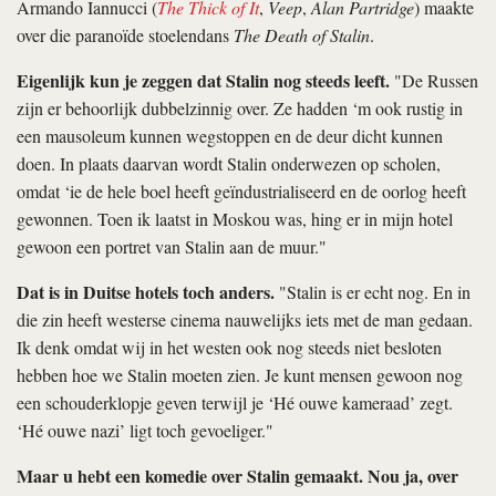
Armando Iannucci (
The Thick of It
,
Veep
,
Alan Partridge
) maakte
over die paranoïde stoelendans
The Death of Stalin
.
Eigenlijk kun je zeggen dat Stalin nog steeds leeft.
"De Russen
zijn er behoorlijk dubbelzinnig over. Ze hadden ‘m ook rustig in
een mausoleum kunnen wegstoppen en de deur dicht kunnen
doen. In plaats daarvan wordt Stalin onderwezen op scholen,
omdat ‘ie de hele boel heeft geïndustrialiseerd en de oorlog heeft
gewonnen. Toen ik laatst in Moskou was, hing er in mijn hotel
gewoon een portret van Stalin aan de muur."
Dat is in Duitse hotels toch anders.
"Stalin is er echt nog. En in
die zin heeft westerse cinema nauwelijks iets met de man gedaan.
Ik denk omdat wij in het westen ook nog steeds niet besloten
hebben hoe we Stalin moeten zien. Je kunt mensen gewoon nog
een schouderklopje geven terwijl je ‘Hé ouwe kameraad’ zegt.
‘Hé ouwe nazi’ ligt toch gevoeliger."
Maar u hebt een komedie over Stalin gemaakt. Nou ja, over