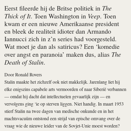
The
Eerst fileerde hij de Britse politiek in
Thick of It
Veep
. Toen Washington in
. Toen
kwam er een nieuwe Amerikaanse president
en bleek de realiteit idioter dan Armando
Iannucci zich in z’n series had voorgesteld.
Wat moet je dan als satiricus? Een ‘komedie
The
over angst en paranoia’ maken dus, alias
Death of Stalin
.
Door
Ronald Rovers
Stalin maakte het zichzelf ook niet makkelijk. Jarenlang liet hij
elke enigszins capabele arts vermoorden of naar Siberië verbannen
— omdat hij dacht dat intellectuelen gevaarlijk zijn — en
vervolgens ging ‘ie op sterven liggen. Niet handig. In maart 1953
stierf Stalin na twee dagen van medische onkunde en in het
machtsvacuüm ontstond een strijd van epische omvang over de
vraag wie de nieuwe leider van de Sovjet-Unie moest worden?