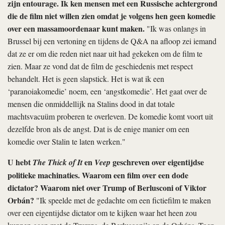
zijn entourage. Ik ken mensen met een Russische achtergrond
die de film niet willen zien omdat je volgens hen geen komedie
over een massamoordenaar kunt maken.
"Ik was onlangs in
Brussel bij een vertoning en tijdens de Q&A na afloop zei iemand
dat ze er om die reden niet naar uit had gekeken om de film te
zien. Maar ze vond dat de film de geschiedenis met respect
behandelt. Het is geen slapstick. Het is wat ik een
‘paranoiakomedie’ noem, een ‘angstkomedie’. Het gaat over de
mensen die onmiddellijk na Stalins dood in dat totale
machtsvacuüm proberen te overleven. De komedie komt voort uit
dezelfde bron als de angst. Dat is de enige manier om een
komedie over Stalin te laten werken."
U hebt
en
geschreven over eigentijdse
The Thick of It
Veep
politieke machinaties. Waarom een film over een dode
dictator? Waarom niet over Trump of Berlusconi of Viktor
Orbán?
"Ik speelde met de gedachte om een fictiefilm te maken
over een eigentijdse dictator om te kijken waar het heen zou