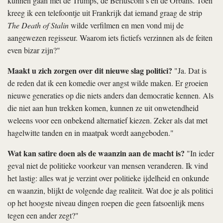
kunnen gaan met de Trumps, de Berlusconi’s en de Orbáns. Toen
kreeg ik een telefoontje uit Frankrijk dat iemand graag de strip
The Death of Stalin
wilde verfilmen en men vond mij de
aangewezen regisseur. Waarom iets fictiefs verzinnen als de feiten
even bizar zijn?"
Maakt u zich zorgen over dit nieuwe slag politici?
"Ja. Dat is
de reden dat ik een komedie over angst wilde maken. Er groeien
nieuwe generaties op die niets anders dan democratie kennen. Als
die niet aan hun trekken komen, kunnen ze uit onwetendheid
weleens voor een onbekend alternatief kiezen. Zeker als dat met
hagelwitte tanden en in maatpak wordt aangeboden."
Wat kan satire doen als de waanzin aan de macht is?
"In ieder
geval niet de politieke voorkeur van mensen veranderen. Ik vind
het lastig: alles wat je verzint over politieke ijdelheid en onkunde
en waanzin, blijkt de volgende dag realiteit. Wat doe je als politici
op het hoogste niveau dingen roepen die geen fatsoenlijk mens
tegen een ander zegt?"