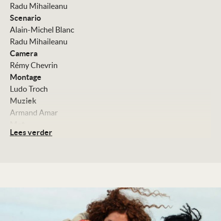
Radu Mihaileanu
Scenario
Alain-Michel Blanc
Radu Mihaileanu
Camera
Rémy Chevrin
Montage
Ludo Troch
Muziek
Armand Amar
Met
Lees verder
Yaél Abecassis
Roschdy Zem
Moshe Agazi
Moshe Abebe
Sirak M. Sabahat
Kleur, 140 minuten