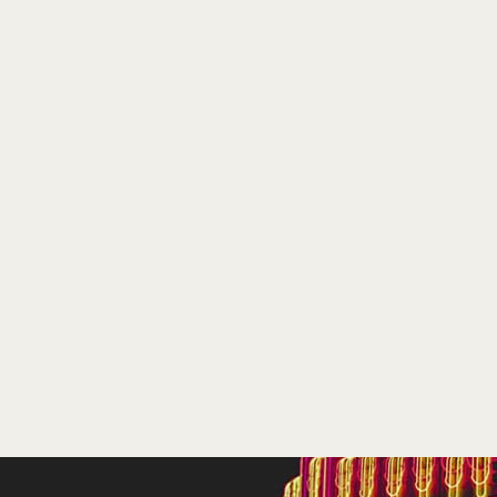
A-Film Distribution
Te zien
vanaf 15 juni