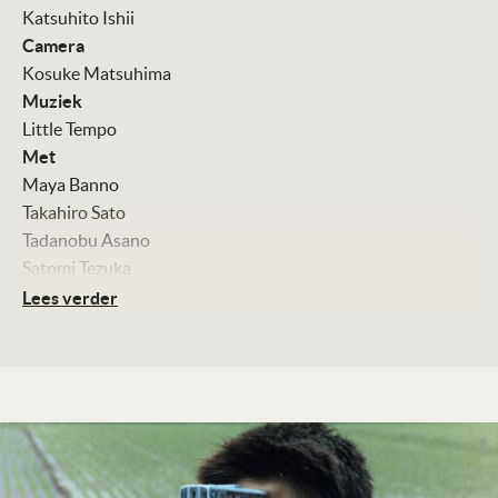
Katsuhito Ishii
Camera
Kosuke Matsuhima
Muziek
Little Tempo
Met
Maya Banno
Takahiro Sato
Tadanobu Asano
Satomi Tezuka
Tatasuya Gasyuin
Lees verder
Tomokazu Miura
Anna Tsuchiya
Tomoko Nakajima
Kleur, 143 minuten
Distributie