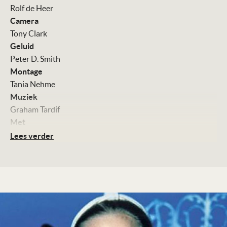
Rolf de Heer
Camera
Tony Clark
Geluid
Peter D. Smith
Montage
Tania Nehme
Muziek
Graham Tardif
Met
Chloe Ferguson
Lees verder
Phoebe Ferguson
Celine O'Leary
Paul Blackwell
Kleur, 93 minuten
Distributie