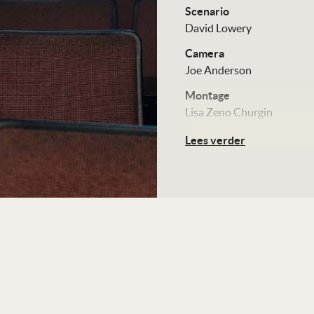
Scenario
David Lowery
Camera
Joe Anderson
Montage
Lisa Zeno Churgin
Production design
Lees verder
Miles Michael