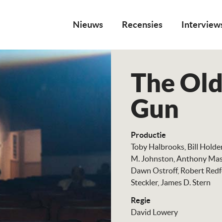
Nieuws
Recensies
Interview
The Old
Gun
Productie
Toby Halbrooks
Bill Hold
M. Johnston
Anthony Ma
Dawn Ostroff
Robert Red
Steckler
James D. Stern
Regie
David Lowery