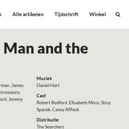
s
Alle artikelen
Tijdschrift
Winkel
 Man and the
Muziek
erman
James
Daniel Hart
stromauro
Cast
ford
Jeremy
Robert Redford
Elisabeth Moss
Sissy
Spacek
Casey Affleck
Distributie
The Searchers