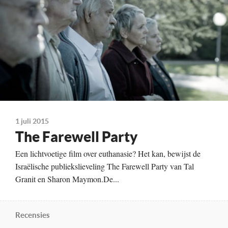
Ze'ev Revach
Levana Finkelstein
Raffi Tavor
Aliza Rosen
Ilan Dar
Kleur, 95 minuten
Distributie
Cinéart
1 juli 2015
Te zien
The Farewell Party
vanaf 23 juli
Een lichtvoetige film over euthanasie? Het kan, bewijst de
Israëlische publiekslieveling The Farewell Party van Tal
Ga voor alle bioscopen
Granit en Sharon Maymon.De...
en speeltijden naar
Recensies