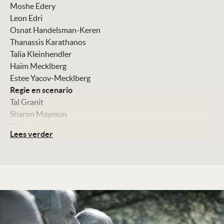
Moshe Edery
Leon Edri
Osnat Handelsman-Keren
Thanassis Karathanos
Talia Kleinhendler
Haim Mecklberg
Estee Yacov-Mecklberg
Regie en scenario
Tal Granit
Sharon Maymon
Camera
Lees verder
Tobias Hochstein
Montage
Einat Glaser-Zarhin
Art direction
Arad Sawat
Muziek
Avi Belleli
Met