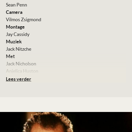
Sean Penn
Camera
Vilmos Zsigmond
Montage
Jay Cassidy
Muziek
Jack Nitzche
Met
Jack Nicholson
Anjelica Huston
David Morse
Lees verder
Robin Wright
Kleur, 115 minuten
Distributie
Concorde Film
Te zien