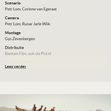
Scenario
Petr Lom
Corinne van Egeraat
Camera
Petr Lom
Runar Jarle Wiik
Montage
Gys Zevenbergen
Distributie
Bantam Film
ook via Picl.nl
Technische Details
Lees verder
Kleur, 110 minuten
Te zien vanaf
04-09-2025
Land
Nederland, Noorwegen, 2025