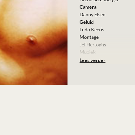
Camera
Danny Elsen
Geluid
Ludo Keeris
Montage
Jef Hertoghs
Muziek
Sound Palette
Lees verder
Met
Jack Wouterse
Jacob Derwig
Will van Kralingen
Herman Gilis
Victor Löw
Kleur, 90 minuten