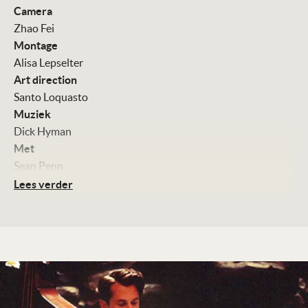
Camera
Zhao Fei
Montage
Alisa Lepselter
Art direction
Santo Loquasto
Muziek
Dick Hyman
Met
Sean Penn
Samantha Morton
Lees verder
Uma Thurman
Anthony LaPaglia
Gretchen Mol
John Waters
Kleur, 95 minuten