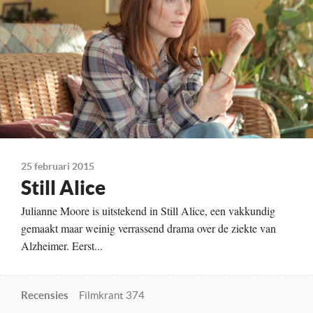
Kristen Stewart
Kate Bosworth
Hunter Parrish
Kleur, 99 minuten
Distributie
September Film
Te zien
vanaf 12 maart
25 februari 2015
Still Alice
Julianne Moore is uitstekend in Still Alice, een vakkundig
gemaakt maar weinig verrassend drama over de ziekte van
Alzheimer. Eerst...
Recensies
Filmkrant 374