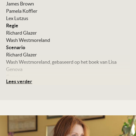
James Brown
Pamela Koffler
Lex Lutzus
Regie
Richard Glazer
Wash Westmoreland
Scenario
Richard Glazer
Wash Westmoreland, gebaseerd op het boek van Lisa
Genova
Camera
Lees verder
Denis Lenoir
Montage
Nicolas Chaudeurge
Muziek
Ilan Eshkeri
Met
Julianne Moore
Alec Baldwin