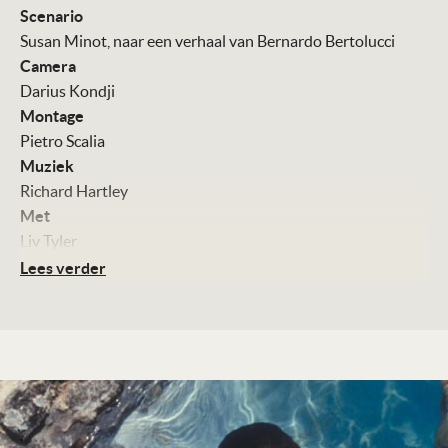
Scenario
Susan Minot, naar een verhaal van Bernardo Bertolucci
Camera
Darius Kondji
Montage
Pietro Scalia
Muziek
Richard Hartley
Met
Liv Tyler
Carlo Cecchi
Lees verder
Sinead Cusack
Jeremy Irons
Stefania Sandrelli
Kleur, 116 minuten
Distributie