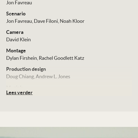
Jon Favreau
Scenario
Jon Favreau
Dave Filoni
Noah Kloor
Camera
David Klein
Montage
Dylan Firshein
Rachel Goodlett Katz
Production design
Doug Chiang
Andrew L. Jones
Muziek
Lees verder
Ludwig Göransson
Cast
Pedro Pascal
Sigourney Weaver
Jeremy Allen White
Distributie
Disney