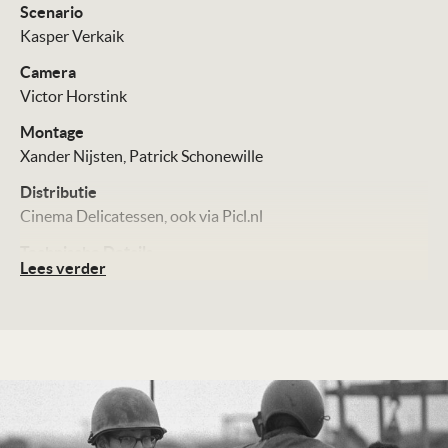
Scenario
Kasper Verkaik
Camera
Victor Horstink
Montage
Xander Nijsten
Patrick Schonewille
Distributie
Cinema Delicatessen
ook via Picl.nl
Technische Details
Lees verder
Kleur, 90 minuten
Te zien vanaf
25-06-2026
Land
Vietnam, Verenigde Staten, 2026