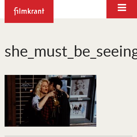
she_must_be_seeing