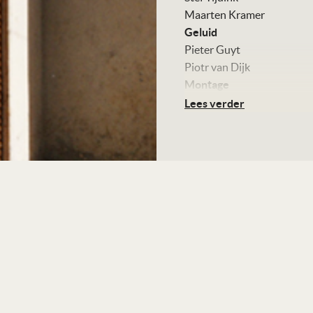
Maarten Kramer
Geluid
Pieter Guyt
Piotr van Dijk
Montage
Jan Dop
Lees verder
Puck Goossens
Kleur, 82 minuten
Distributie
NFM Distributie
Te zien
vanaf 10 september