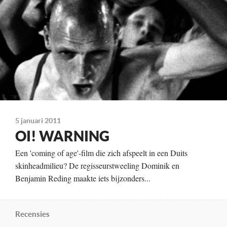
Distributie
Speciale import
Te zien
16 mei (Vera Zienema, Groningen), 17 mei (Filmhuis de
Keizer, Deventer), 19 mei (Cinema de Balie, Amsterdam) en
22 mei (Popifilm, Rotterdam)
5 januari 2011
OI! WARNING
Een 'coming of age'-film die zich afspeelt in een Duits
skinheadmilieu? De regisseurstweeling Dominik en
Benjamin Reding maakte iets bijzonders...
Recensies