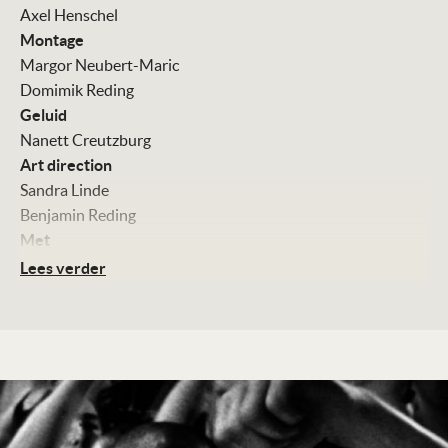
Axel Henschel
Montage
Margor Neubert-Maric
Domimik Reding
Geluid
Nanett Creutzburg
Art direction
Sandra Linde
Benjamin Reding
Met
Sascha Backhaus
Lees verder
Simon Goerts
Sandra Borgmann
Jens Veith
Britta Dirks
Zwart-wit, 90 minuten