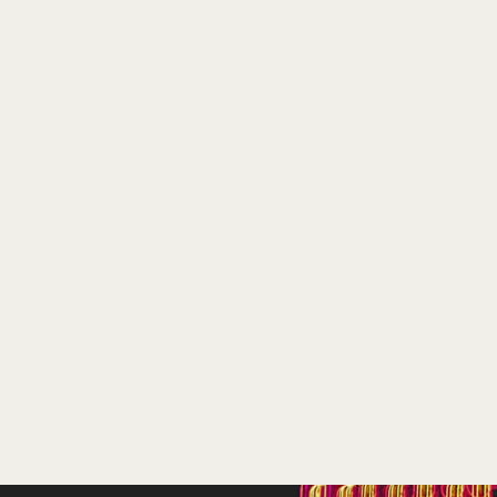
Joanna Lumley
Kleur, 85 minuten
Distributie
Paradiso Filmed Entertai
Te zien
vanaf 31 mei
Ga voor alle bioscopen
en speeltijden naar