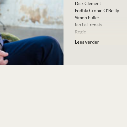
Dick Clement
Fodhla Cronin O'Reilly
Simon Fuller
Ian La Frenais
Regie
David Batty
Lees verder
Scenario
Dick Clement
Ian La Frenais
Camera
Ben Hodgson
Montage
Ben Hilton
Art direction
Aurelie Taillefer
Met
Michael Caine
Marianne Faithful