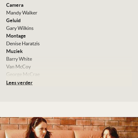
Camera
Mandy Walker
Geluid
Gary Wilkins
Montage
Denise Haratzis
Muziek
Barry White
Van McCoy
George McCrae
Alvin Stardust
Lees verder
Met
Miranda Otto
Rebecca Frith
George Shevtsov
John Alansu
Kleur, 101 minuten