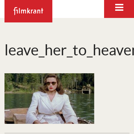
leave_her_to_heave