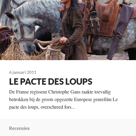
Emilie Dequenne
Vincent Cassel
Jean-François Stévenin
Jacques Perrin
Jérémie Renier
Monica Bellucci
Johan Leysen
Jean Yanne
Edith Scob
6 januari 2011
LE PACTE DES LOUPS
Kleur, 142 minuten
De Franse regisseur Christophe Gans raakte toevallig
Distributeur
betrokken bij de groots opgezette Europese genrefilm Le
A-Film Distribution
pacte des loups, overschreed fors...
Te zien
vanaf 3 mei
Recensies