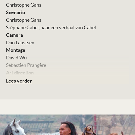
Christophe Gans
Scenario
Christophe Gans
Stéphane Cabel, naar een verhaal van Cabel
Camera
Dan Laustsen
Montage
David Wu
Sebastien Prangère
Art direction
Guy-Claude François
Lees verder
Kostuums
Dominique Borg
Muziek
Joseph LoDuca
Met
Samuel Le Bihan
Mark Dacascos