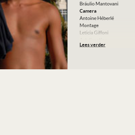
Bráulio Mantovani
Camera
Antoine Héberlé
Montage
Leticia Giffoni
Art direction
Lees verder
Claudio Amaral Peixoto
Muziek
Marcelo Zarvos
Met
Michel Gomes
Chris Vianna
Marcello Melo Junior
Kleur, 110 minuten
Distributie
European Film Partners
Te zien