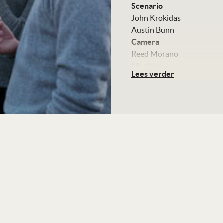
Scenario
John Krokidas
Austin Bunn
Camera
Reed Morano
Montage
Lees verder
Brian Kates
Art direction
Stephen Carter
Muziek
Nico Muhly
Met
Daniel Radcliffe
Dane DeHaan
Ben Foster
Michael C. Hall
Jack Huston
Jennifer Jason Leigh
Elizabeth Olsen