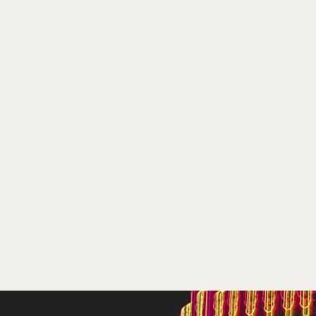
Kleur, 102 minuten
Distributie
Lumière
Te zien
vanaf 27 maart