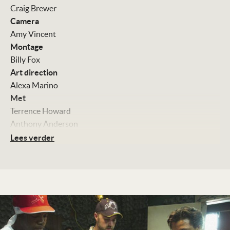
Craig Brewer
Camera
Amy Vincent
Montage
Billy Fox
Art direction
Alexa Marino
Met
Terrence Howard
Anthony Anderson
Taryn Manning
Lees verder
Taraji P. Henson
DJ Qualls
Kleur, 116 minuten
Distributie
Paramount Pictures