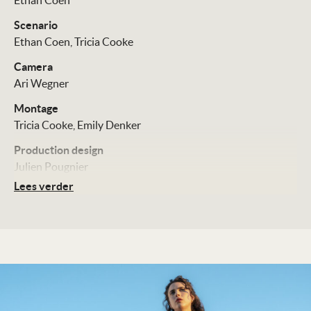
Ethan Coen
Scenario
Ethan Coen
Tricia Cooke
Camera
Ari Wegner
Montage
Tricia Cooke
Emily Denker
Production design
Julien Pougnier
Lees verder
Muziek
Carter Burwell
Cast
Margaret Qualley
Aubrey Plaza
Charlie Day
Billy Eichner
Chris Evans
Distributie
Universal