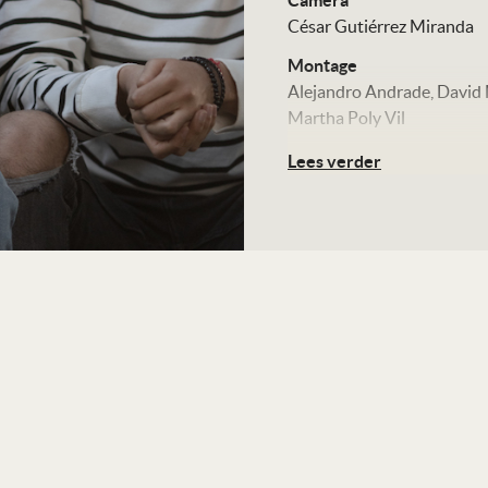
Camera
César Gutiérrez Miranda
Montage
Alejandro Andrade
David
Martha Poly Vil
Production design
Lees verder
Ana J. Bellido