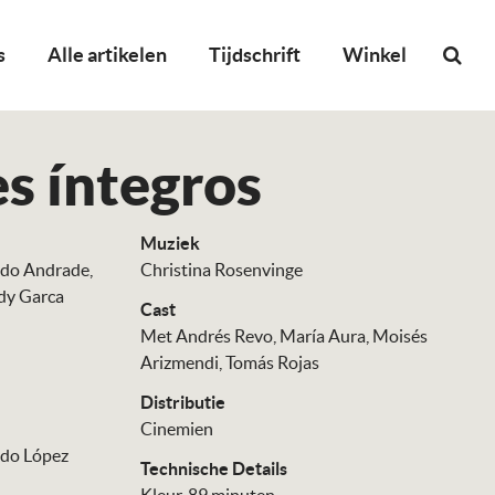
s
Alle artikelen
Tijdschrift
Winkel
s íntegros
Muziek
do Andrade
Christina Rosenvinge
dy Garca
Cast
Met Andrés Revo
María Aura
Moisés
Arizmendi
Tomás Rojas
Distributie
Cinemien
do López
Technische Details