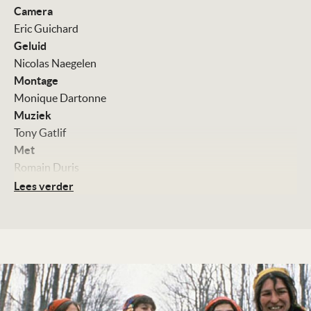
Camera
Eric Guichard
Geluid
Nicolas Naegelen
Montage
Monique Dartonne
Muziek
Tony Gatlif
Met
Romain Duris
Rona Hartner
Lees verder
Izidor Serban
Kleur, 100 minuten
Distributie
RCV Film Distribution
Te zien