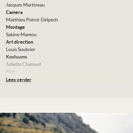
Jacques Martineau
Camera
Matthieu Poirot-Delpech
Montage
Sabine Mamou
Art direction
Louis Soubrier
Kostuums
Juliette Chanaud
Met
Sami Bouajila
Lees verder
Patachou
Ariane Ascaride
Pierre-Loup Rajot
Charly Sergue
Kleur, 95 minuten