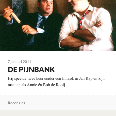
Roeland Fernhout
Kleur, 102 minuten
Distributie
Shooting Star Film Distribution
Te zien
vanaf 10 september
7 januari 2011
DE PIJNBANK
Hij speelde twee keer eerder een filmrol: in Jan Rap en zijn
maat en als Annie én Bob de Rooij...
Recensies