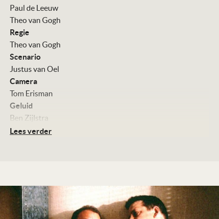
Paul de Leeuw
Theo van Gogh
Regie
Theo van Gogh
Scenario
Justus van Oel
Camera
Tom Erisman
Geluid
Ben Zijlstra
Montage
Lees verder
Ot Louw
Muziek
Rainer Hensel
Met
Paul de Leeuw
Jack Wouterse
Eric van Sauers